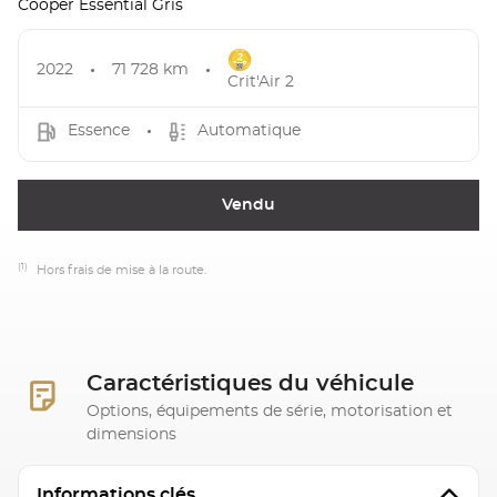
Cooper Essential Gris
2022
71 728 km
Crit'Air 2
Essence
Automatique
Vendu
(1)
Hors frais de mise à la route.
Caractéristiques du véhicule
Options, équipements de série, motorisation et
dimensions
Informations clés