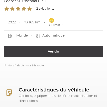
Cooper SE Essential Bleu
2 avis clients
2022
73 165 km
Crit'Air 2
Hybride
Automatique
Vendu
(1)
Hors frais de mise à la route.
Caractéristiques du véhicule
Options, équipements de série, motorisation et
dimensions