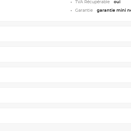
TVA Récupérable
oui
Garantie
garantie mini ne