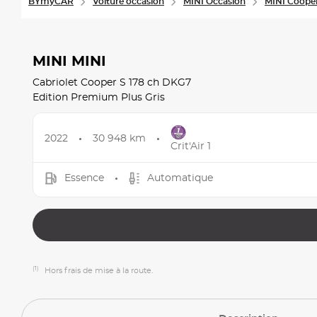
BYmyCAR
Voiture occasion
MINI Occasion
MINI Coope
MINI MINI
Cabriolet Cooper S 178 ch DKG7
Edition Premium Plus Gris
2022
30 948 km
Crit'Air 1
Essence
Automatique
(1)
Hors frais de mise à la route.