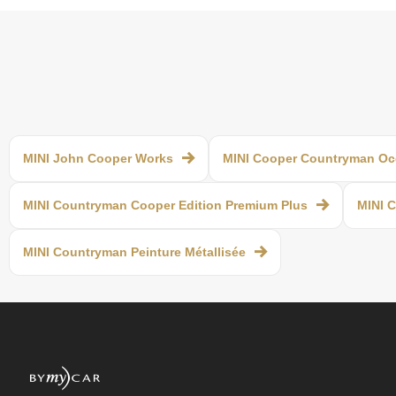
MINI John Cooper Works
MINI Cooper Countryman Oc
MINI Countryman Cooper Edition Premium Plus
MINI 
MINI Countryman Peinture Métallisée