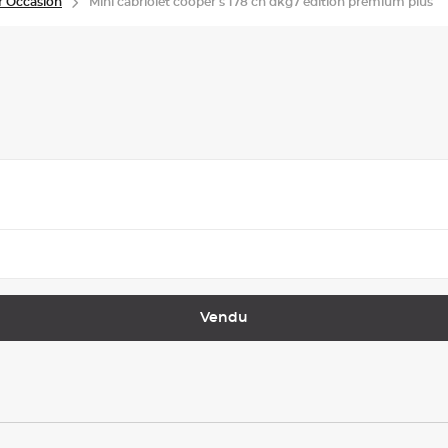
r Occasion
Mini cabriolet cooper s 178 ch dkg7 edition premium plus
Vendu