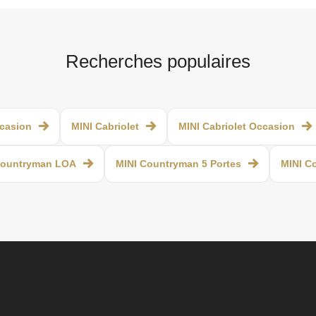
Recherches populaires
casion
MINI Cabriolet
MINI Cabriolet Occasion
Countryman LOA
MINI Countryman 5 Portes
MINI C