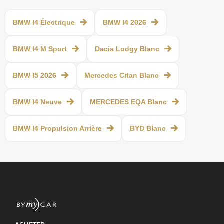
BMW I4 Électrique
BMW I4 2026
BMW I4 M Sport
Dacia Lodgy Blanc
BMW I5 2026
Mercedes Citan Blanc
BMW I4 Neuve
MERCEDES EQA Blanc
BMW I4 Propulsion Arrière
BYD Blanc