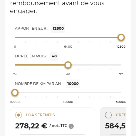
remboursement avant de vous
engager.
APPORT EN EUR :
12800
0
6400
12800
DURÉE EN MOIS :
48
24
48
72
NOMBRE DE KM PAR AN :
10000
10000
30000
50000
LOA SÉRÉNITIS
CRÉDIT C
278,22 €
584,56 
/mois TTC