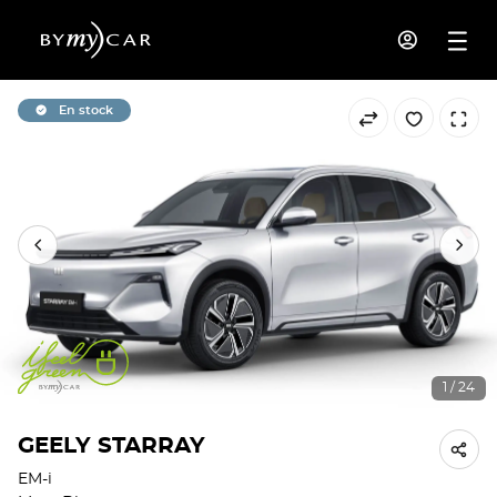
En stock
1 / 24
GEELY STARRAY
EM-i