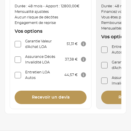
Durée : 48 mois - Apport : 12800,00€
Durée : 48 mois 
Mensualité ajustées
Financez votre v
Aucun risque de décôtes
Vous êtes proprié
Engagement de reprise
Remboursement a
Mensualités mod
Vos options
Vos options
Garantie Valeur
51,31 €
d'Achat LOA
Entretien C
Autos
Assurance Décès
37,38 €
Invalidité LOA
Garantie V
d'Achat Cr
Entretien LOA
44,57 €
Autos
Assurance
Invalidité
Recevoir un devis
Recev