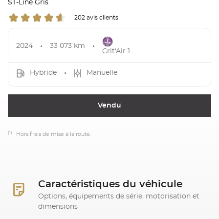
ST-Line Gris
202 avis clients
2024
33 073 km
Crit'Air 1
Hybride
Manuelle
Vendu
(1)
Hors frais de mise à la route.
Caractéristiques du véhicule
Options, équipements de série, motorisation et
dimensions