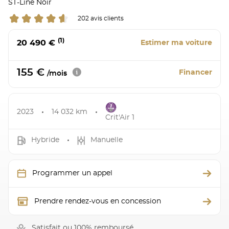
ST-Line Noir
202 avis clients
(1)
20 490 €
Estimer ma voiture
155 €
Financer
/mois
2023
14 032 km
Crit'Air 1
Hybride
Manuelle
Programmer un appel
Prendre rendez-vous en concession
Satisfait ou 100% remboursé