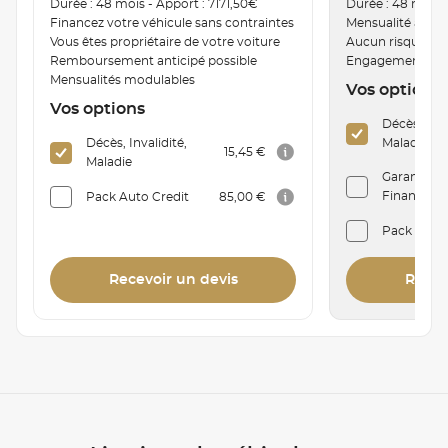
Durée : 48 mois - Apport : 7171,50€
Durée : 48 mois -
Financez votre véhicule sans contraintes
Mensualité ajust
Vous êtes propriétaire de votre voiture
Aucun risque de
Remboursement anticipé possible
Engagement de r
Mensualités modulables
Vos options
Vos options
Décès, Inva
Décès, Invalidité,
Maladie
15,45 €
Maladie
Garantie P
Financière 
Pack Auto Credit
85,00 €
Pack Auto
Recevoir un devis
Recev