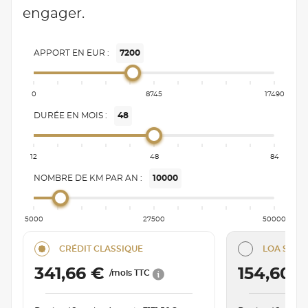
engager.
APPORT EN EUR :
7200
0
8745
17490
DURÉE EN MOIS :
48
12
48
84
NOMBRE DE KM PAR AN :
10000
5000
27500
50000
CRÉDIT CLASSIQUE
LOA SÉRÉN
341,66 €
154,60 
/mois TTC