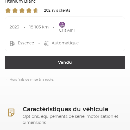
Titanium Blanc
202 avis clients
2023
18 103 km
Crit'Air 1
Essence
Automatique
Vendu
(1)
Hors frais de mise à la route.
Caractéristiques du véhicule
Options, équipements de série, motorisation et
dimensions