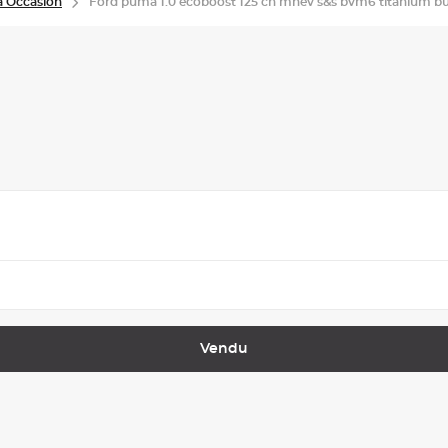
 Occasion
Ford puma 1.0 ecoboost 125 ch mhev s&s bvm6 titanium bu
Vendu