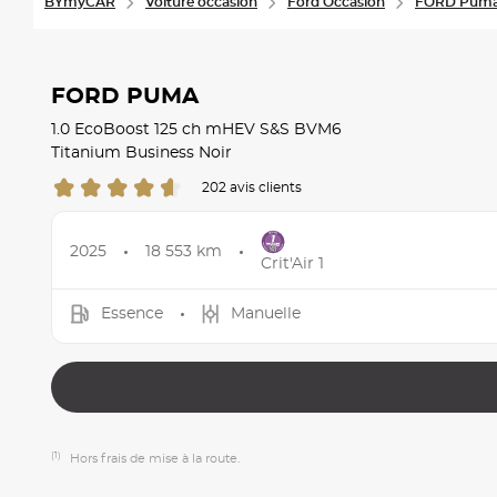
BYmyCAR
Voiture occasion
Ford Occasion
FORD Puma
FORD PUMA
1.0 EcoBoost 125 ch mHEV S&S BVM6
Titanium Business Noir
202 avis clients
2025
18 553 km
Crit'Air 1
Essence
Manuelle
(1)
Hors frais de mise à la route.