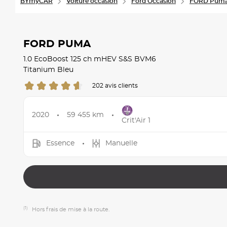
BYmyCAR
Voiture occasion
Ford Occasion
FORD Puma
FORD PUMA
1.0 EcoBoost 125 ch mHEV S&S BVM6
Titanium Bleu
202 avis clients
2020
59 455 km
Crit'Air 1
Essence
Manuelle
(1)
Hors frais de mise à la route.