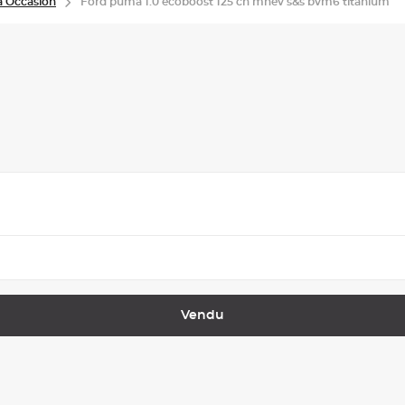
 Occasion
Ford puma 1.0 ecoboost 125 ch mhev s&s bvm6 titanium
Vendu