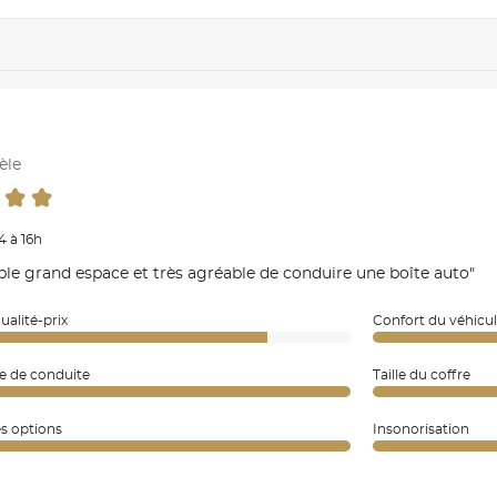
èle
4 à 16h
ble grand espace et très agréable de conduire une boîte auto"
ualité-prix
Confort du véhicu
e de conduite
Taille du coffre
es options
Insonorisation