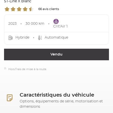
ST-Line X Blanc
66 avis clients
2023
30 000 km
Crit'Air 1
Hybride
Automatique
Vendu
(1)
Hors frais de mise à la route.
Caractéristiques du véhicule
Options, équipements de série, motorisation et
dimensions