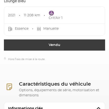
Lounge Bleu
2021
11 208 km
Crit'Air 1
Essence
Manuelle
Vendu
(1)
Hors frais de mise à la route.
Caractéristiques du véhicule
Options, équipements de série, motorisation et
dimensions
Informations clés