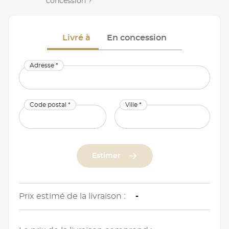
concession ?
Livré à
En concession
Adresse *
Code postal *
Ville *
Estimer
Prix estimé de la livraison :
-