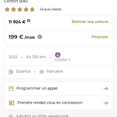
Confort Bleu
43 avis clients
(1)
11 924 €
Estimer ma voiture
199 €
Financer
/mois
2022
64 330 km
Crit'Air 1
Essence
Manuelle
Programmer un appel
Prendre rendez-vous en concession
Satisfait ou 100% remboursé