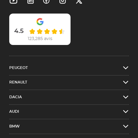
4.5
123,285 avis
PEUGEOT
RENAULT
DACIA
AUDI
BMW