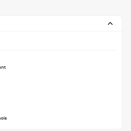
ant
ois