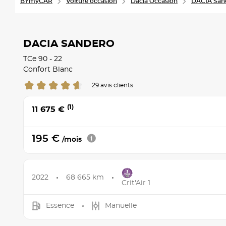
BYmyCAR
Voiture occasion
Dacia Occasion
DACIA San
DACIA SANDERO
TCe 90 - 22
Confort Blanc
29 avis clients
(1)
11 675 €
195 €
/mois
2022
68 665 km
Crit'Air 1
Essence
Manuelle