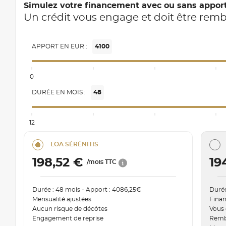
Simulez votre financement avec ou sans appor
Un crédit vous engage et doit être rem
APPORT EN EUR :
4100
0
DURÉE EN MOIS :
48
12
LOA SÉRÉNITIS
198,52 €
19
/mois TTC
Durée : 48 mois - Apport : 4086,25€
Durée
Mensualité ajustées
Finan
Aucun risque de décôtes
Vous 
Engagement de reprise
Remb