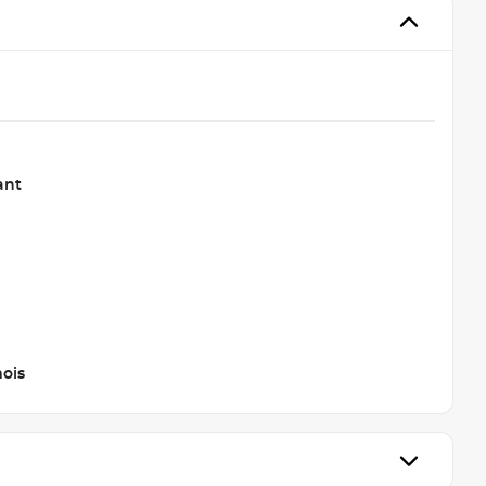
ant
ois