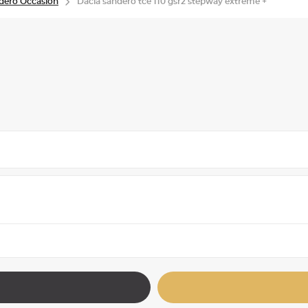
dero Occasion
Dacia sandero tce 110 gsr2 stepway extreme +