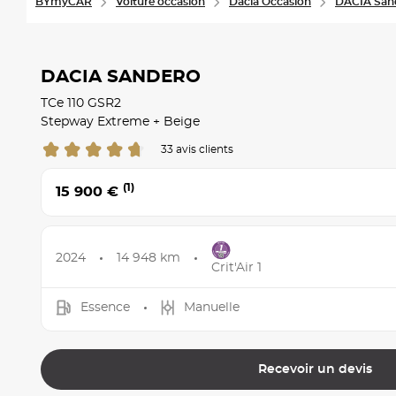
BYmyCAR
Voiture occasion
Dacia Occasion
DACIA San
DACIA SANDERO
TCe 110 GSR2
Stepway Extreme + Beige
33 avis clients
(1)
15 900 €
2024
14 948 km
Crit'Air 1
Essence
Manuelle
Recevoir un devis