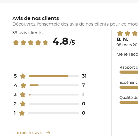
Avis de nos clients
Découvrez l'ensemble des avis de nos clients pour ce mod
39 avis clients
4.8
B. N.
/5
08 mars 20
"Je le re
Rapport q
5
31
Expérienc
4
7
3
1
Qualité d
2
0
1
0
Lire tous les avis