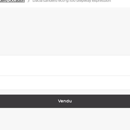
dero Occasion
Dacia sandero eco-g 100 stepway expression
Vendu