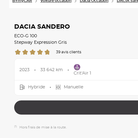
BYmyCAR
Voiture occasion
Dacia Occasion
DACIA San
DACIA SANDERO
ECO-G 100
Stepway Expression Gris
39 avis clients
2023
33 642 km
Crit'Air 1
Hybride
Manuelle
(1)
Hors frais de mise à la route.