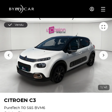
Vendu
1 / 41
CITROEN C3
PureTech 110 S&S BVM6