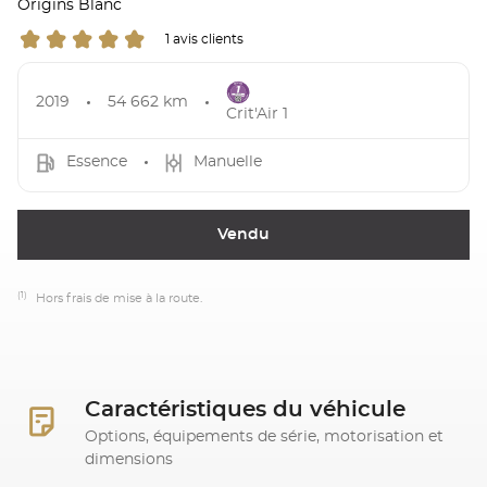
Origins Blanc
1 avis clients
2019
54 662 km
Crit'Air 1
Essence
Manuelle
Vendu
(1)
Hors frais de mise à la route.
Caractéristiques du véhicule
Options, équipements de série, motorisation et
dimensions