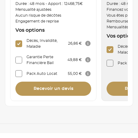
Durée : 48 mois - Apport : 12468,75€
Durée : 48 mois 
Mensualité ajustées
Financez votre v
Aucun risque de décôtes
Vous êtes proprié
Engagement de reprise
Remboursement a
Mensualités mod
Vos options
Vos options
Décès, Invalidité,
26,86 €
Maladie
Décès, Inva
Maladie
Garantie Perte
49,88 €
Financière Bail
Pack Auto 
Pack Auto Locat
55,00 €
Recevoir un devis
Recev