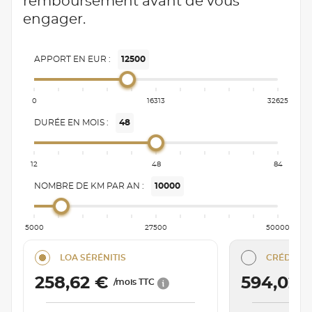
remboursement avant de vous
engager.
APPORT EN EUR :
12500
0
16313
32625
DURÉE EN MOIS :
48
12
48
84
NOMBRE DE KM PAR AN :
10000
5000
27500
50000
LOA SÉRÉNITIS
CRÉDIT C
258,62 €
594,02 
/mois TTC