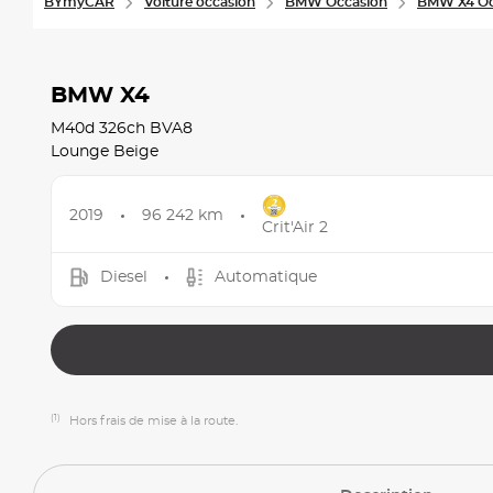
BYmyCAR
Voiture occasion
BMW Occasion
BMW X4 Oc
BMW X4
M40d 326ch BVA8
Lounge Beige
2019
96 242 km
Crit'Air 2
Diesel
Automatique
(1)
Hors frais de mise à la route.