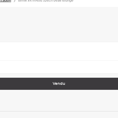
casion
Bmw x4 m40d 326ch bva8 lounge
Vendu