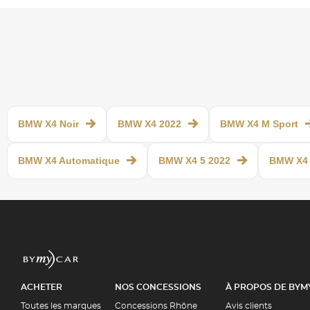
BMW X4 Noir
BMW X4 2022
BMW X4 M Sport
BMW X4 Automatique
BMW X4 5 2022
BMW X4 
ACHETER
NOS CONCESSIONS
À PROPOS DE BYM
Toutes les marques
Concessions Rhône
Avis clients