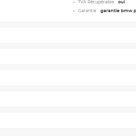
TVA Récupérable
oui
Garantie
garantie bmw pr