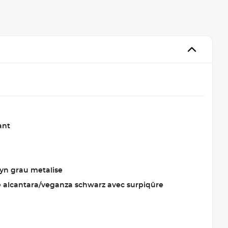
ant
yn grau metalise
ie alcantara/veganza schwarz avec surpiqûre