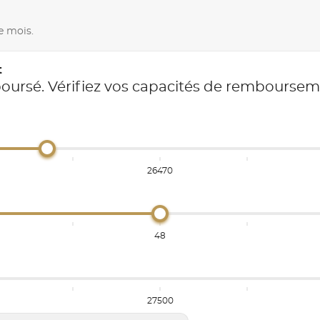
e mois.
t
boursé. Vérifiez vos capacités de rembourse
26470
48
27500