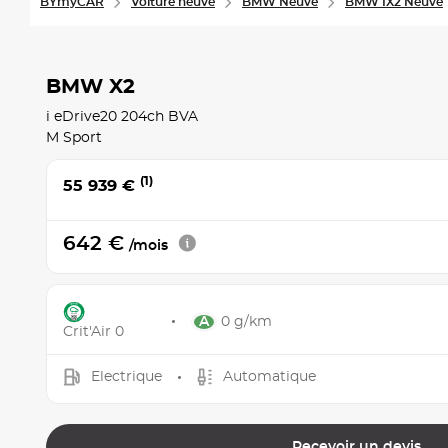
BYmyCAR
Voiture neuve
BMW Neuve
BMW IX2 Neuve
BMW X2
i eDrive20 204ch BVA
M Sport
(1)
55 939 €
642 €
/mois
0 g/km
Crit'Air 0
Electrique
Automatique
Recevoir un devis