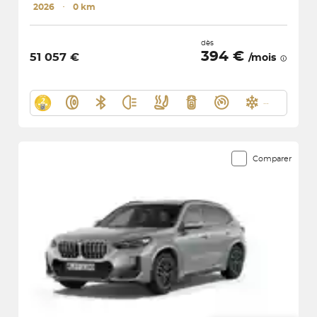
2026
･
0 km
dès
394 €
51 057 €
/mois
Comparer