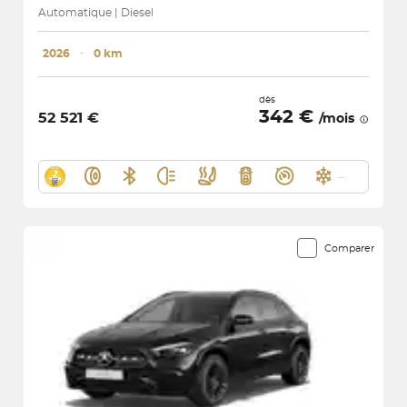
Automatique | Diesel
2026
･
0 km
dès
342 €
52 521 €
/mois
Comparer