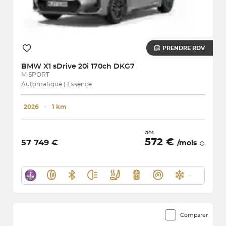
PRENDRE RDV
BMW
X1 sDrive 20i 170ch DKG7
M SPORT
Automatique | Essence
2026
･
1 km
dès
572 €
57 749 €
/mois
Comparer