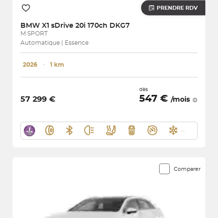
PRENDRE RDV
BMW
X1 sDrive 20i 170ch DKG7
M SPORT
Automatique | Essence
2026
･
1 km
dès
547 €
57 299 €
/mois
Comparer