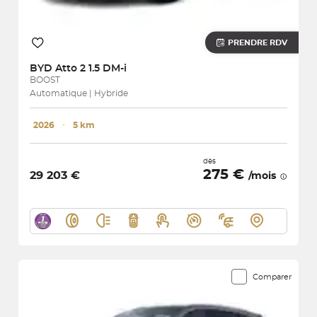
PRENDRE RDV
BYD
Atto 2 1.5 DM-i
BOOST
Automatique | Hybride
2026
･
5 km
dès
275 €
29 203 €
/mois
Comparer