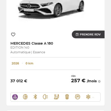
PRENDRE RDV
MERCEDES
Classe A 180
EDITION 140
Automatique | Essence
2026
･
0 km
dès
257 €
37 012 €
/mois