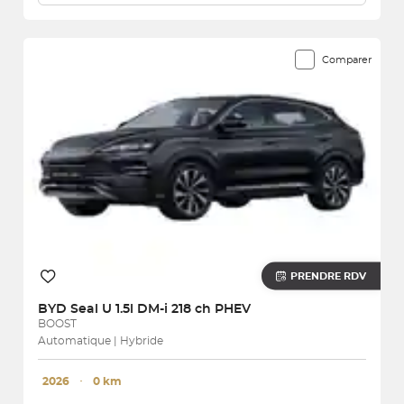
Comparer
PRENDRE RDV
BYD
Seal U 1.5l DM-i 218 ch PHEV
BOOST
Automatique | Hybride
2026
･
0 km