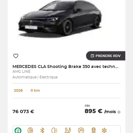
PRENDRE RDV
MERCEDES
CLA Shooting Brake 350 avec technologie EQ 4MATIC
AMG LINE
Automatique | Electrique
2026
･
0 km
dès
895 €
76 073 €
/mois