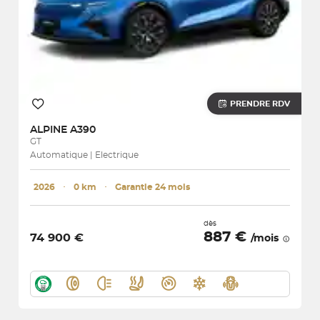
PRENDRE RDV
ALPINE
A390
GT
Automatique | Electrique
2026
･
0 km
･
Garantie 24 mois
dès
887 €
74 900 €
/mois