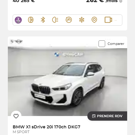
262 €
40 265 €
/mois
Comparer
PRENDRE RDV
BMW
X1 sDrive 20i 170ch DKG7
M SPORT