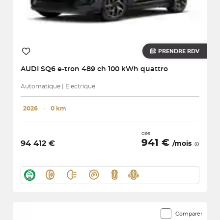
PRENDRE RDV
AUDI
SQ6 e-tron 489 ch 100 kWh quattro
Automatique | Electrique
2026
･
0 km
dès
941 €
94 412 €
/mois
Comparer