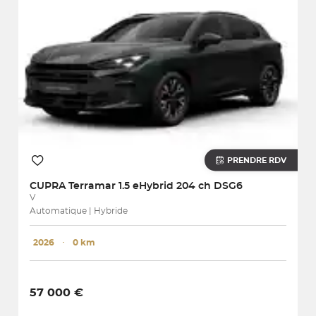
PRENDRE RDV
CUPRA
Terramar 1.5 eHybrid 204 ch DSG6
V
Automatique | Hybride
2026
･
0 km
57 000 €