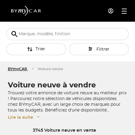
Trier
Filtrer
BYmyCAR
Voiture neuve
Voiture neuve à vendre
Trouvez votre annonce de voiture neuve au meilleur prix
! Parcourez notre sélection de véhicules disponibles
chez BYmyCAR, avec un large choix de marques pour
tous les budgets. Bénéficiez d'une disponibilité
immédiate en concession ou de la livraison à domicile
Lire la suite
partout en France pour concrétiser l'achat de votre
voiture neuve.
3745 Voiture neuve en vente