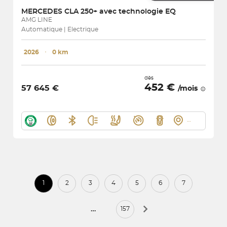
MERCEDES
CLA 250+ avec technologie EQ
AMG LINE
Automatique | Electrique
2026
･
0 km
dès
452 €
57 645 €
/mois
1
2
3
4
5
6
7
…
157