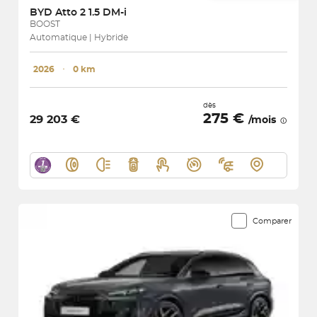
BYD
Atto 2 1.5 DM-i
BOOST
Automatique | Hybride
2026
･
0 km
dès
275 €
29 203 €
/mois
Comparer