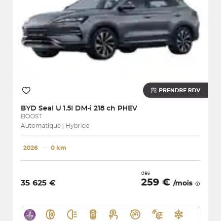
PRENDRE RDV
BYD
Seal U 1.5l DM-i 218 ch PHEV
BOOST
Automatique | Hybride
2026
･
0 km
dès
259 €
35 625 €
/mois