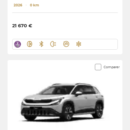
2026
･
0 km
21 670 €
Comparer