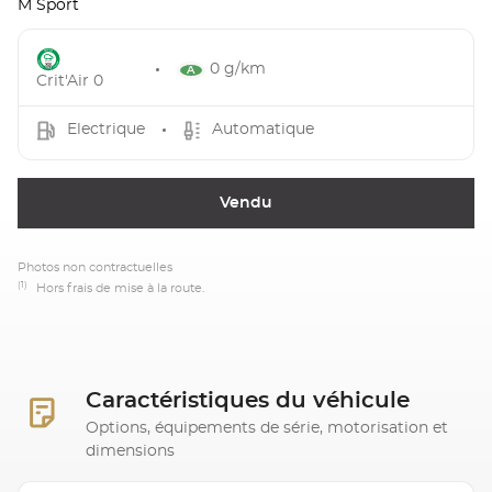
M Sport
0 g/km
Crit'Air 0
Electrique
Automatique
Vendu
Photos non contractuelles
(1)
Hors frais de mise à la route.
Caractéristiques du véhicule
Options, équipements de série, motorisation et
dimensions