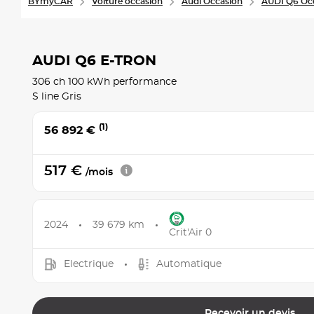
BYmyCAR
Voiture occasion
Audi Occasion
AUDI Q6 Oc
AUDI Q6 E-TRON
306 ch 100 kWh performance
S line Gris
(1)
56 892 €
517 €
/mois
2024
39 679 km
Crit'Air 0
Electrique
Automatique
Recevoir un devis