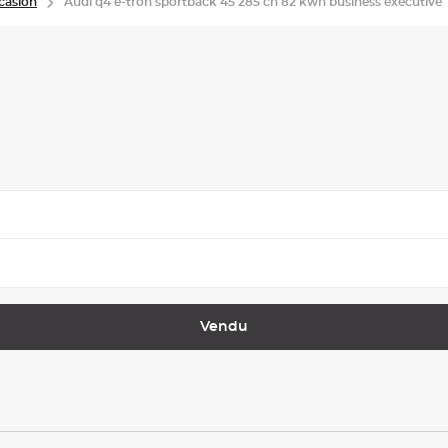
casion
Audi q4 e-tron sportback 45 285 ch 82 kwh business executive
Vendu