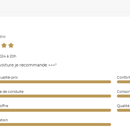
èle
2024 à 20h
voiture je recommande +++"
ualité-prix
Confort
e de conduite
Consom
coffre
Qualité
ation