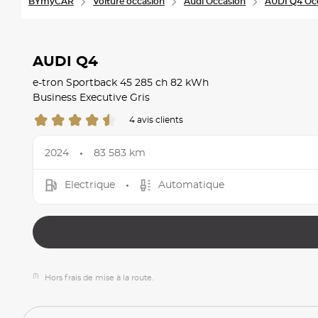
BYmyCAR
Voiture occasion
Audi Occasion
AUDI Q4 Oc
AUDI Q4
e-tron Sportback 45 285 ch 82 kWh
Business Executive Gris
4 avis clients
2024
83 583 km
Electrique
Automatique
(1)
Hors frais de mise à la route.