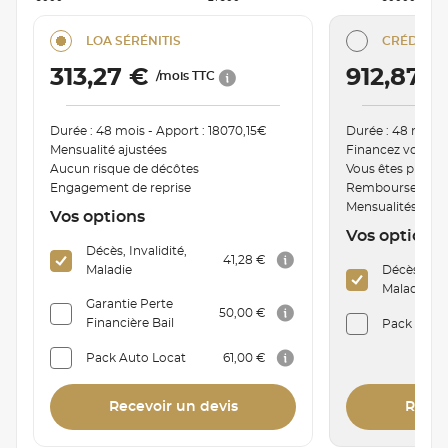
LOA SÉRÉNITIS
CRÉDIT C
313,27 €
912,87 
/mois TTC
Durée : 48 mois - Apport : 18070,15€
Durée : 48 mois 
Mensualité ajustées
Financez votre v
Aucun risque de décôtes
Vous êtes proprié
Engagement de reprise
Remboursement a
Mensualités mod
Vos options
Vos options
Décès, Invalidité,
41,28 €
Maladie
Décès, Inva
Maladie
Garantie Perte
50,00 €
Financière Bail
Pack Auto 
Pack Auto Locat
61,00 €
Recevoir un devis
Recev