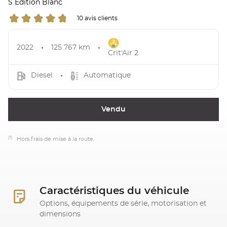
S Edition Blanc
10 avis clients
2022
125 767 km
Crit'Air 2
Diesel
Automatique
Vendu
(1)
Hors frais de mise à la route.
Caractéristiques du véhicule
Options, équipements de série, motorisation et
dimensions