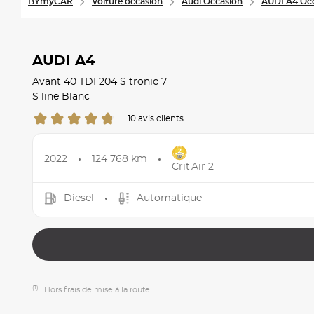
BYmyCAR
Voiture occasion
Audi Occasion
AUDI A4 Oc
AUDI A4
Avant 40 TDI 204 S tronic 7
S line Blanc
10 avis clients
2022
124 768 km
Crit'Air 2
Diesel
Automatique
(1)
Hors frais de mise à la route.