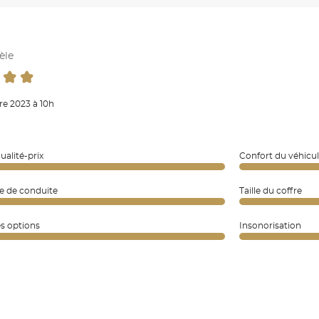
èle
e 2023 à 10h
ualité-prix
Confort du véhicu
e de conduite
Taille du coffre
es options
Insonorisation