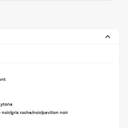
ant
aytona
e noir/gris roche/noir/pavillon noir