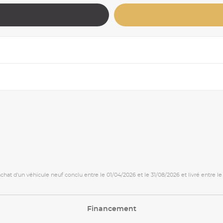
achat d'un véhicule neuf conclu entre le 01/04/2026 et le 31/08/2026 et livré entre le
Financement