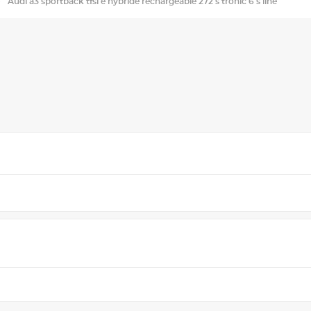
Audi a3 sportback tfsi e hybride rechargeable 272 s tronic 6 s line