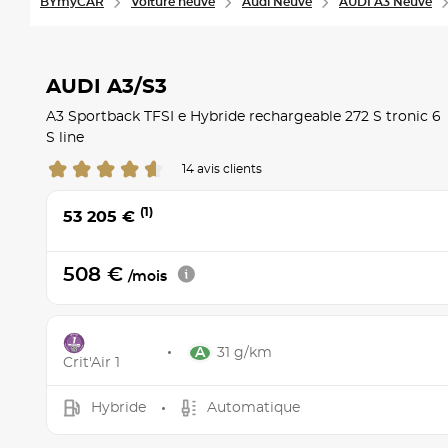
BYmyCAR
Voiture neuve
Audi Neuve
AUDI A3 Neuve
AUDI A3/S3
A3 Sportback TFSI e Hybride rechargeable 272 S tronic 6
S line
14 avis clients
(1)
53 205 €
508 €
/mois
31 g/km
Crit'Air 1
Hybride
Automatique