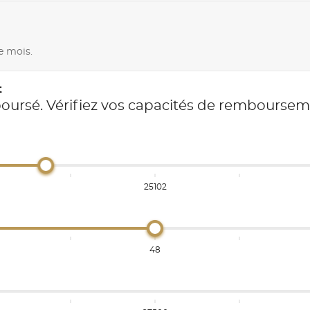
e mois.
t
boursé. Vérifiez vos capacités de rembourse
25102
48