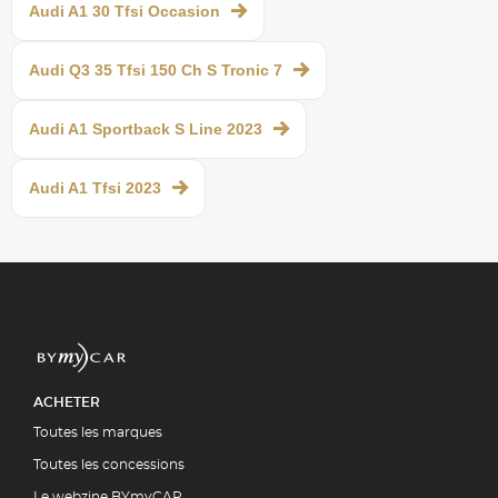
Audi A1 30 Tfsi Occasion
Audi Q3 35 Tfsi 150 Ch S Tronic 7
Audi A1 Sportback S Line 2023
Audi A1 Tfsi 2023
ACHETER
Toutes les marques
Toutes les concessions
Le webzine BYmyCAR