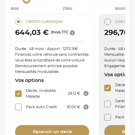
5000
27500
50000
CRÉDIT CLASSIQUE
LOA SÉRÉN
644,03 €
296,76 
/mois TTC
Durée : 48 mois - Apport : 12113,15€
Durée : 48 mois -
Financez votre véhicule sans contraintes
Mensualité ajust
Vous êtes propriétaire de votre voiture
Aucun risque de
Remboursement anticipé possible
Engagement de r
Mensualités modulables
Vos options
Vos options
Décès, Inva
Décès, Invalidité,
Maladie
29,12 €
Maladie
Garantie P
Financière 
Pack Auto Credit
61,00 €
Pack Auto
Recevoir un devis
Recev