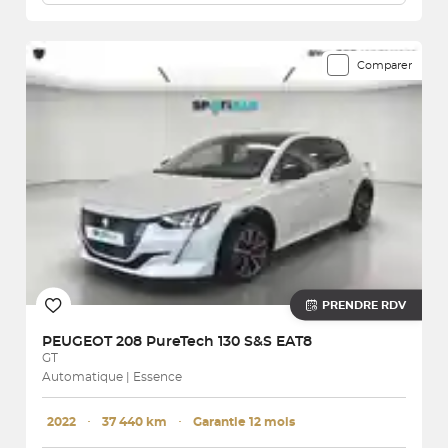
Comparer
PRENDRE RDV
PEUGEOT
208 PureTech 130 S&S EAT8
GT
Automatique | Essence
2022
･
37 440 km
･
Garantie 12 mois