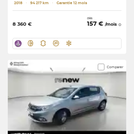
2018
･
94 217 km
･
Garantie 12 mois
dès
157 €
8 360 €
/mois
Comparer