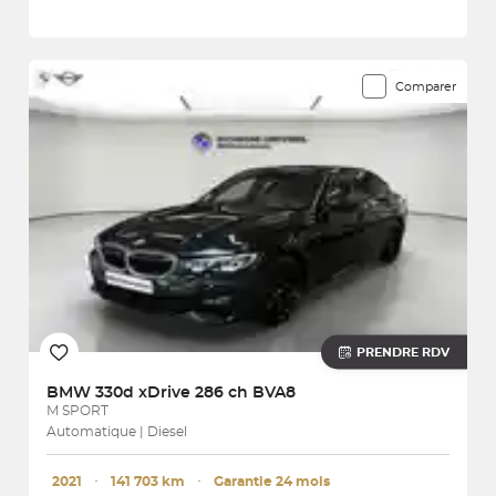
Comparer
PRENDRE RDV
BMW
330d xDrive 286 ch BVA8
M SPORT
Automatique | Diesel
2021
･
141 703 km
･
Garantie 24 mois