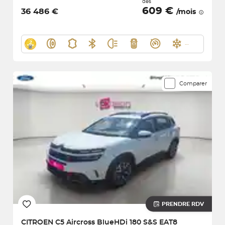
dès
609 €
36 486 €
/mois
Comparer
PRENDRE RDV
CITROEN
C5 Aircross BlueHDi 180 S&S EAT8