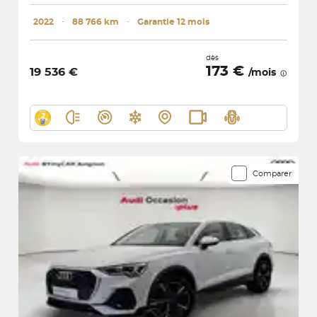
2022
･
88 766 km
･
Garantie 12 mois
dès
173 €
19 536 €
/mois
Comparer