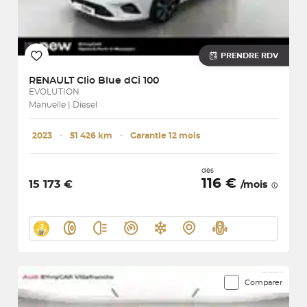
PRENDRE RDV
RENAULT
Clio Blue dCi 100
EVOLUTION
Manuelle | Diesel
2023
･
51 426 km
･
Garantie 12 mois
dès
116 €
15 173 €
/mois
Comparer