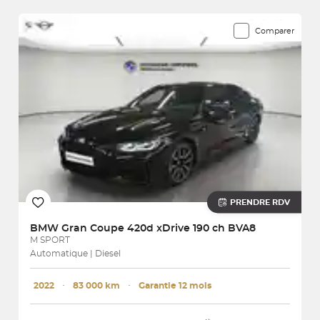
Comparer
PRENDRE RDV
BMW
Gran Coupe 420d xDrive 190 ch BVA8
M SPORT
Automatique | Diesel
2022
･
83 000 km
･
Garantie 12 mois