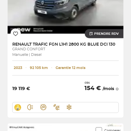
PRENDRE RDV
RENAULT
TRAFIC FGN L1H1 2800 KG BLUE DCI 130
GRAND CONFORT
Manuelle | Diesel
2023
･
92 105 km
･
Garantie 12 mois
dès
154 €
19 119 €
/mois
Comparer