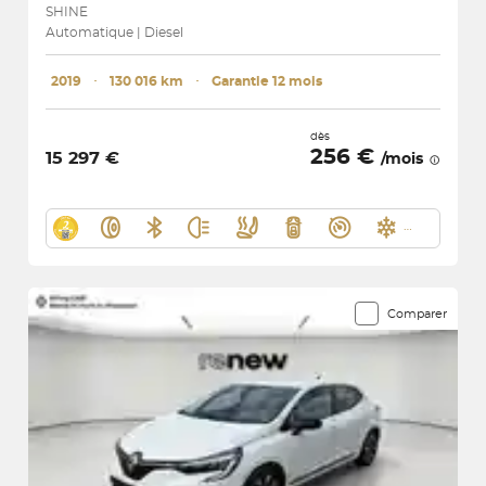
SHINE
Automatique | Diesel
2019
･
130 016 km
･
Garantie 12 mois
dès
256 €
15 297 €
/mois
Comparer