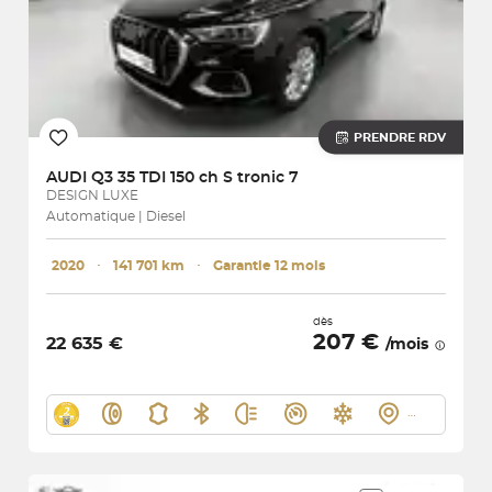
PRENDRE RDV
AUDI
Q3 35 TDI 150 ch S tronic 7
DESIGN LUXE
Automatique | Diesel
2020
･
141 701 km
･
Garantie 12 mois
dès
207 €
22 635 €
/mois