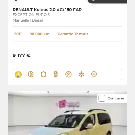
RENAULT
Koleos 2.0 dCi 150 FAP
EXCEPTION EURO 5
Manuelle | Diesel
2011
･
98 000 km
･
Garantie 12 mois
9 177 €
Comparer