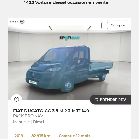
1435 Voiture diesel occasion en vente
sélection de véhicules ci-dessous !
1435 véhicules correspondent à votre recherche
Comparer
PRENDRE RDV
FIAT
DUCATO CC 3.5 M 2.3 MJT 140
PACK PRO NAV
Manuelle | Diesel
2019
･
82 915 km
･
Garantie 12 mois