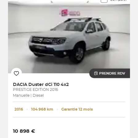
PRENDRE RDV
DACIA
Duster dCi 110 4x2
PRESTIGE EDITION 2016
Manuelle | Diesel
2016
･
104 968 km
･
Garantie 12 mois
10 898 €