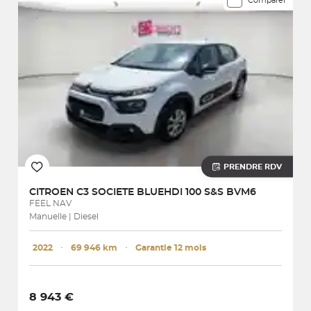
Comparer
PRENDRE RDV
CITROEN
C3 SOCIETE BLUEHDI 100 S&S BVM6
FEEL NAV
Manuelle | Diesel
2022
･
69 946 km
･
Garantie 12 mois
8 943 €