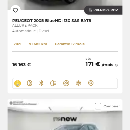
PRENDRE RDV
PEUGEOT
2008 BlueHDi 130 S&S EAT8
ALLURE PACK
Automatique | Diesel
2021
･
91 685 km
･
Garantie 12 mois
dès
171 €
16 163 €
/mois
Comparer