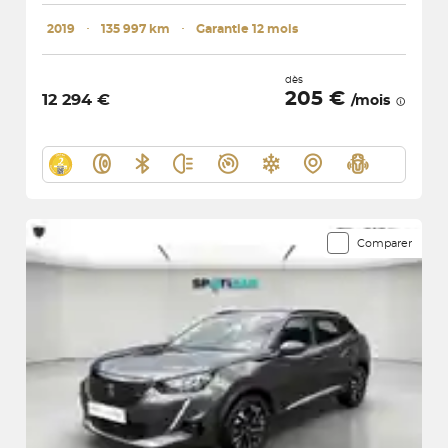
2019
･
135 997 km
･
Garantie 12 mois
dès
205 €
12 294 €
/mois
Comparer