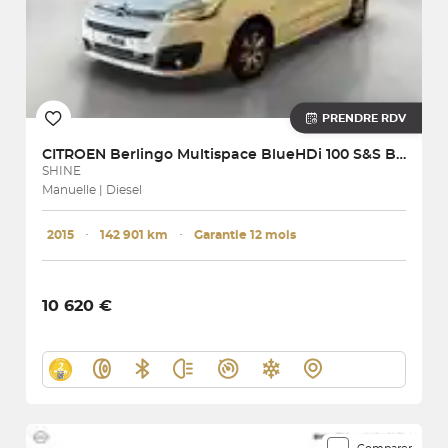
PRENDRE RDV
CITROEN
Berlingo Multispace BlueHDi 100 S&S BVM5
SHINE
Manuelle | Diesel
2015
･
142 901 km
･
Garantie 12 mois
10 620 €