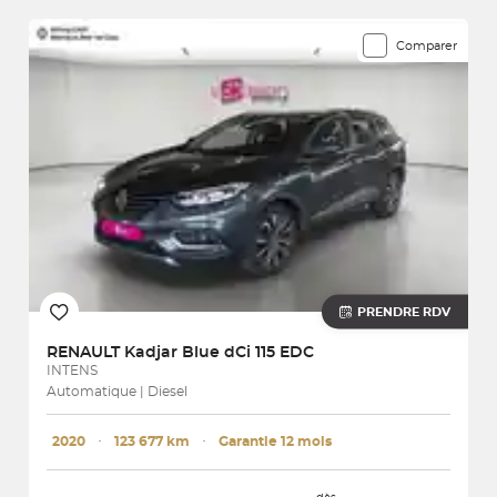
Comparer
PRENDRE RDV
RENAULT
Kadjar Blue dCi 115 EDC
INTENS
Automatique | Diesel
2020
･
123 677 km
･
Garantie 12 mois