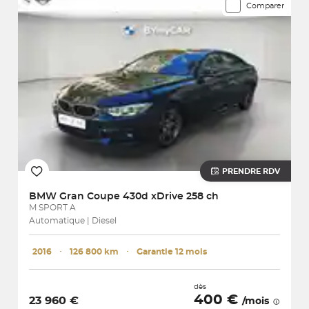
Comparer
PRENDRE RDV
BMW
Gran Coupe 430d xDrive 258 ch
M SPORT A
Automatique | Diesel
2016
･
126 800 km
･
Garantie 12 mois
dès
400 €
23 960 €
/mois