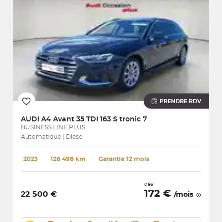
PRENDRE RDV
AUDI
A4 Avant 35 TDI 163 S tronic 7
BUSINESS LINE PLUS
Automatique | Diesel
2023
･
126 498 km
･
Garantie 12 mois
dès
172 €
22 500 €
/mois