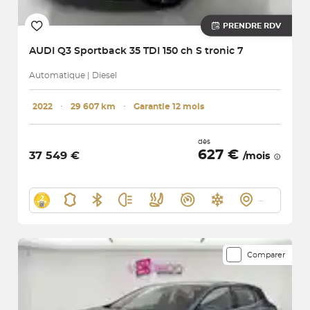
PRENDRE RDV
AUDI
Q3 Sportback 35 TDI 150 ch S tronic 7
Automatique | Diesel
2022
･
29 607 km
･
Garantie 12 mois
dès
627 €
37 549 €
/mois
Comparer