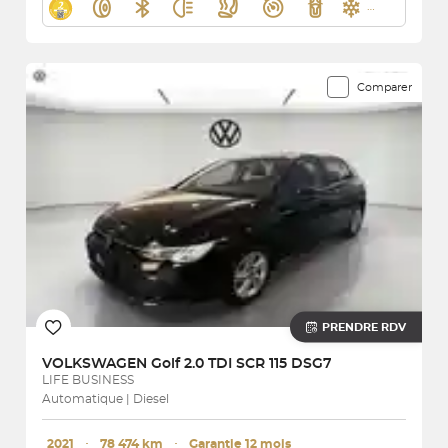
Comparer
PRENDRE RDV
VOLKSWAGEN
Golf 2.0 TDI SCR 115 DSG7
LIFE BUSINESS
Automatique | Diesel
2021
･
78 474 km
･
Garantie 12 mois