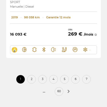
SPORT
Manuelle | Diesel
2019
･
98 058 km
･
Garantie 12 mois
dès
269 €
16 093 €
/mois
1
2
3
4
5
6
7
…
60