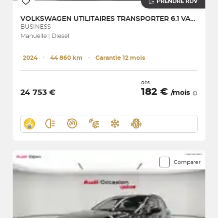
PRENDRE RDV
VOLKSWAGEN UTILITAIRES
TRANSPORTER 6.1 VAN L1H1 2.0 TDI 110 BVM5
BUSINESS
Manuelle | Diesel
2024
･
44 860 km
･
Garantie 12 mois
dès
182 €
24 753 €
/mois
Comparer