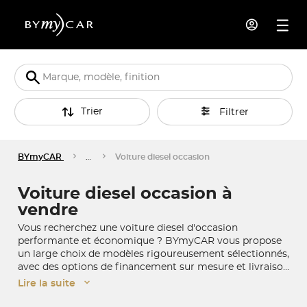
Trier
Filtrer
BYmyCAR
…
Voiture diesel occasion
Voiture diesel occasion à
vendre
Vous recherchez une voiture diesel d'occasion
performante et économique ? BYmyCAR vous propose
un large choix de modèles rigoureusement sélectionnés,
avec des options de financement sur mesure et livraison
à domicile partout en France. Économiques sur longue
Lire la suite
distance et robustes, nos diesels d'occasion répondent à
tous vos besoins. Découvrez dès maintenant notre