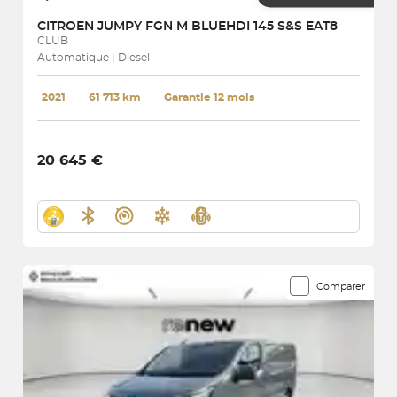
CITROEN
JUMPY FGN M BLUEHDI 145 S&S EAT8
CLUB
Automatique | Diesel
2021
･
61 713 km
･
Garantie 12 mois
20 645 €
Comparer