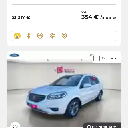
dès
354 €
21 217 €
/mois
Comparer
PRENDRE RDV