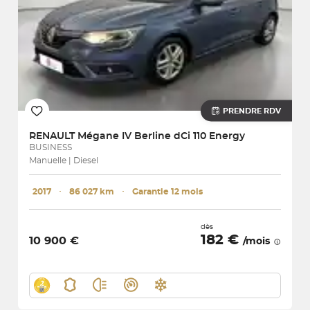
PRENDRE RDV
RENAULT
Mégane IV Berline dCi 110 Energy
BUSINESS
Manuelle | Diesel
2017
･
86 027 km
･
Garantie 12 mois
dès
182 €
10 900 €
/mois