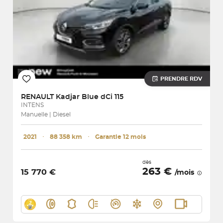
PRENDRE RDV
RENAULT
Kadjar Blue dCi 115
INTENS
Manuelle | Diesel
2021
･
88 358 km
･
Garantie 12 mois
dès
263 €
15 770 €
/mois