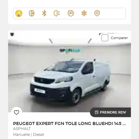
Comparer
PRENDRE RDV
PEUGEOT
EXPERT FGN TOLE LONG BLUEHDI 145 S&S BVM6
ASPHALT
Manuelle | Diesel