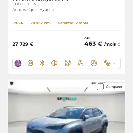
COLLECTION
Automatique | Hybride
2024
･
20 962 km
･
Garantie 12 mois
dès
463 €
27 729 €
/mois
Comparer