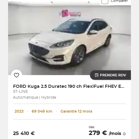
Comparer
PRENDRE RDV
FORD
Kuga 2.5 Duratec 190 ch FlexiFuel FHEV E85 Powershift
ST-LINE
Automatique | Hybride
2023
･
69 049 km
･
Garantie 12 mois
dès
279 €
25 410 €
/mois