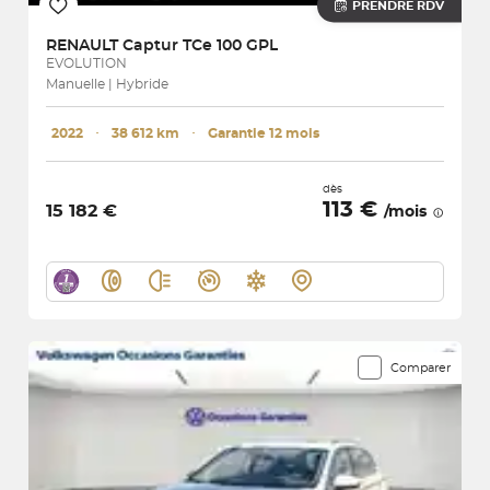
PRENDRE RDV
RENAULT
Captur TCe 100 GPL
EVOLUTION
Manuelle | Hybride
2022
･
38 612 km
･
Garantie 12 mois
dès
113 €
15 182 €
/mois
Comparer