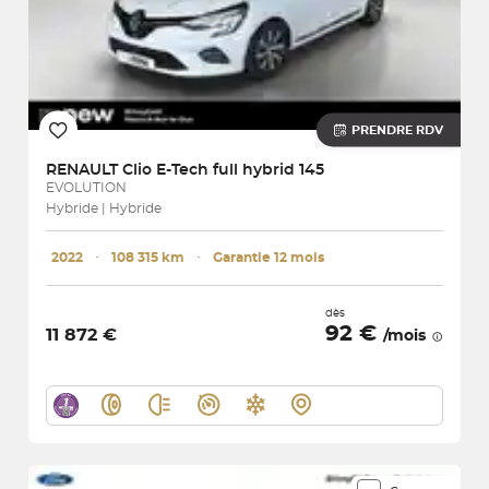
PRENDRE RDV
RENAULT
Clio E-Tech full hybrid 145
EVOLUTION
Hybride | Hybride
2022
･
108 315 km
･
Garantie 12 mois
dès
92 €
11 872 €
/mois