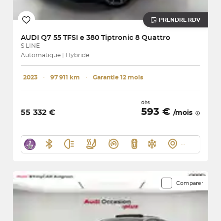
PRENDRE RDV
AUDI
Q7 55 TFSI e 380 Tiptronic 8 Quattro
S LINE
Automatique | Hybride
2023
･
97 911 km
･
Garantie 12 mois
dès
593 €
55 332 €
/mois
Comparer