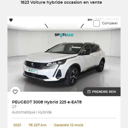
1623 Voiture hybride occasion en vente
1623 véhicules correspondent à votre recherche
Comparer
PRENDRE RDV
PEUGEOT
3008 Hybrid 225 e-EAT8
GT
Automatique | Hybride
2021
･
76 227 km
･
Garantie 12 mois