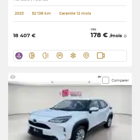
2023
･
52 138 km
･
Garantie 12 mois
dès
178 €
18 407 €
/mois
Comparer