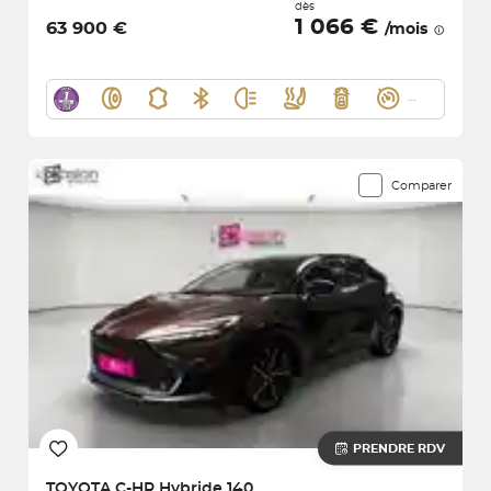
dès
1 066 €
63 900 €
/mois
Comparer
PRENDRE RDV
TOYOTA
C-HR Hybride 140