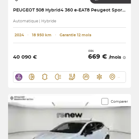
PEUGEOT
508 Hybrid4 360 e-EAT8 Peugeot Sport Engineered
Automatique | Hybride
2024
･
18 950 km
･
Garantie 12 mois
dès
669 €
40 090 €
/mois
Comparer