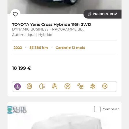
PRENDRE RDV
TOYOTA
Yaris Cross Hybride 116h 2WD
DYNAMIC BUSINESS + PROGRAMME BEYOND ZERO ACADEMY
Automatique | Hybride
2022
･
83 386 km
･
Garantie 12 mois
18 199 €
Comparer