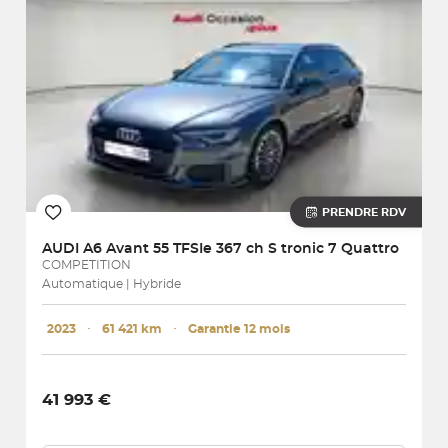
PRENDRE RDV
AUDI
A6 Avant 55 TFSIe 367 ch S tronic 7 Quattro
COMPETITION
Automatique | Hybride
2023
･
61 421 km
･
Garantie 12 mois
41 993 €