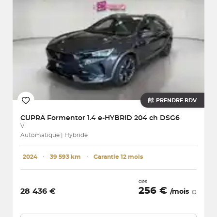
PRENDRE RDV
CUPRA
Formentor 1.4 e-HYBRID 204 ch DSG6
V
Automatique | Hybride
2024
･
39 593 km
･
Garantie 12 mois
dès
256 €
28 436 €
/mois