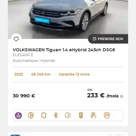
PRENDRE RDV
VOLKSWAGEN
Tiguan 1.4 eHybrid 245ch DSG6
ELEGANCE
Automatique | Hybride
2023
･
48 245 km
･
Garantie 12 mois
dès
233 €
30 990 €
/mois