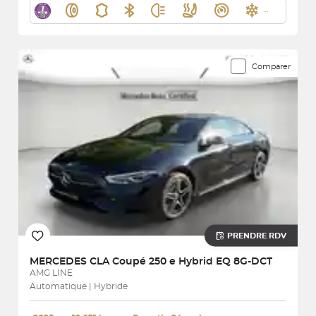
Comparer
PRENDRE RDV
MERCEDES
CLA Coupé 250 e Hybrid EQ 8G-DCT
AMG LINE
Automatique | Hybride