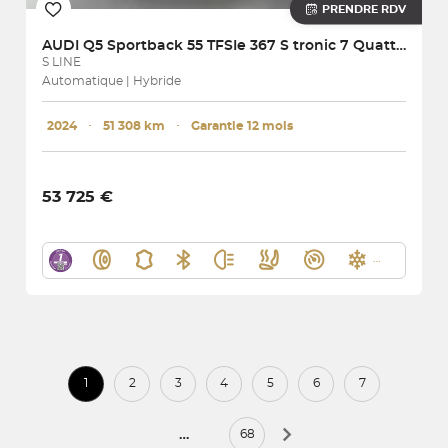
PRENDRE RDV
AUDI
Q5 Sportback 55 TFSIe 367 S tronic 7 Quattro
S LINE
Automatique | Hybride
2024
･
51 308 km
･
Garantie 12 mois
53 725 €
1
2
3
4
5
6
7
…
68