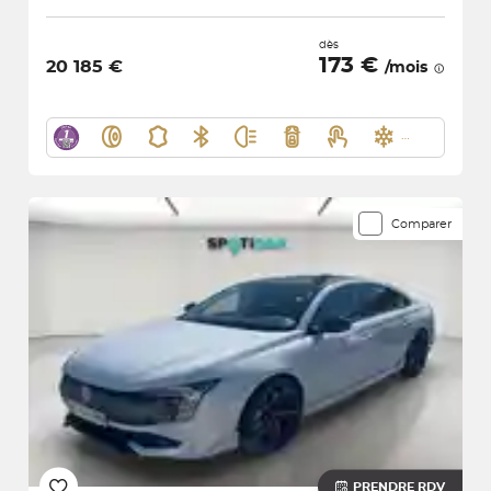
dès
173 €
20 185 €
/mois
Comparer
PRENDRE RDV