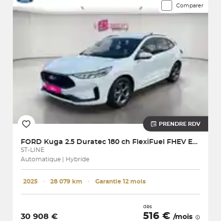
Comparer
PRENDRE RDV
FORD
Kuga 2.5 Duratec 180 ch FlexiFuel FHEV E85 Powershift
ST-LINE
Automatique | Hybride
2025
･
28 079 km
･
Garantie 12 mois
dès
516 €
30 908 €
/mois