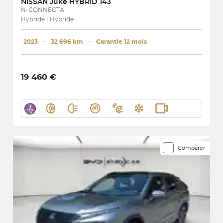
NISSAN
Juke HYBRID 143
N-CONNECTA
Hybride | Hybride
2023
･
32 696 km
･
Garantie 12 mois
19 460 €
Comparer