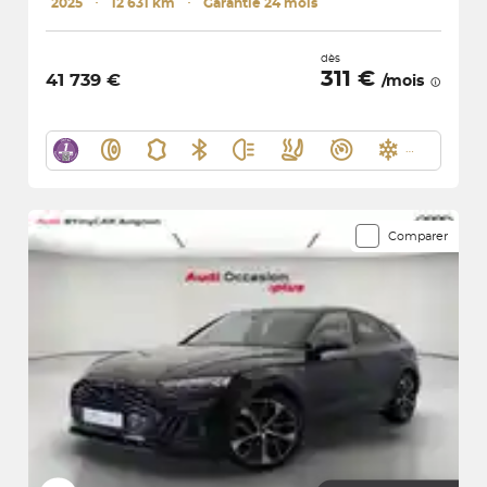
2025
･
12 631 km
･
Garantie 24 mois
dès
311 €
41 739 €
/mois
Comparer