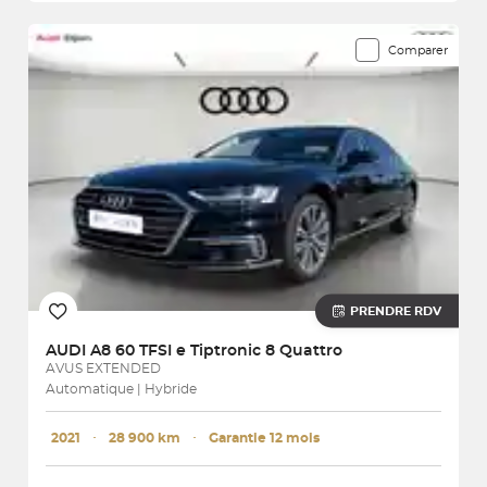
Comparer
PRENDRE RDV
AUDI
A8 60 TFSI e Tiptronic 8 Quattro
AVUS EXTENDED
Automatique | Hybride
2021
･
28 900 km
･
Garantie 12 mois