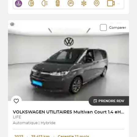
Comparer
PRENDRE RDV
VOLKSWAGEN UTILITAIRES
Multivan Court 1.4 eHybrid 218 DSG6
LIFE
Automatique | Hybride
2023
･
35 413 km
･
Garantie 12 mois