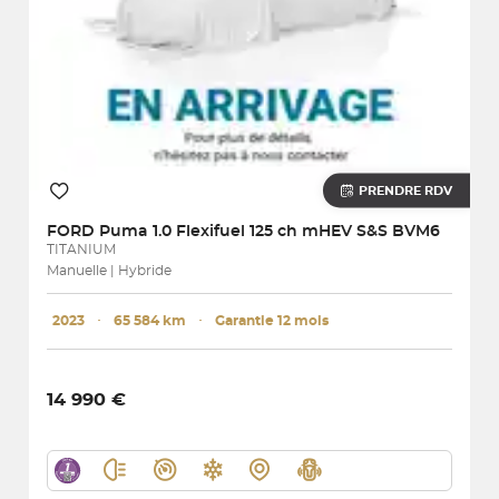
PRENDRE RDV
FORD
Puma 1.0 Flexifuel 125 ch mHEV S&S BVM6
TITANIUM
Manuelle | Hybride
2023
･
65 584 km
･
Garantie 12 mois
14 990 €