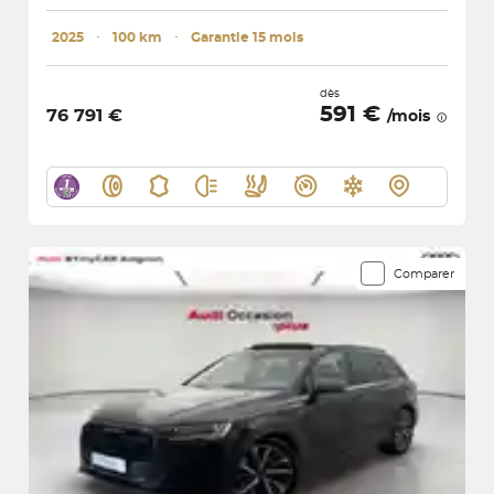
2025
･
100 km
･
Garantie 15 mois
dès
591 €
76 791 €
/mois
Comparer