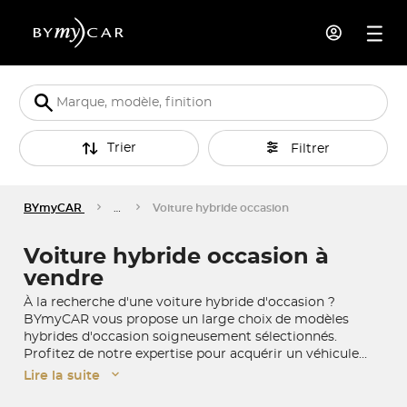
Trier
Filtrer
BYmyCAR
…
Voiture hybride occasion
Voiture hybride occasion à
vendre
À la recherche d'une voiture hybride d'occasion ?
BYmyCAR vous propose un large choix de modèles
hybrides d'occasion soigneusement sélectionnés.
Profitez de notre expertise pour acquérir un véhicule
écologique et économique, disponible dans nos
Lire la suite
concessions ou à l'achat à distance. BYmyCAR assure la
livraison de votre voiture hybride partout en France !