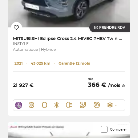
PRENDRE RDV
MITSUBISHI
Eclipse Cross 2.4 MIVEC PHEV Twin Motor 4WD
INSTYLE
Automatique | Hybride
2021
･
43 025 km
･
Garantie 12 mois
dès
366 €
21 927 €
/mois
Comparer