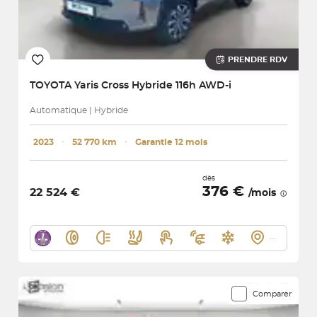
PRENDRE RDV
TOYOTA
Yaris Cross Hybride 116h AWD-i
Automatique | Hybride
2023
･
52 770 km
･
Garantie 12 mois
dès
376 €
22 524 €
/mois
Comparer