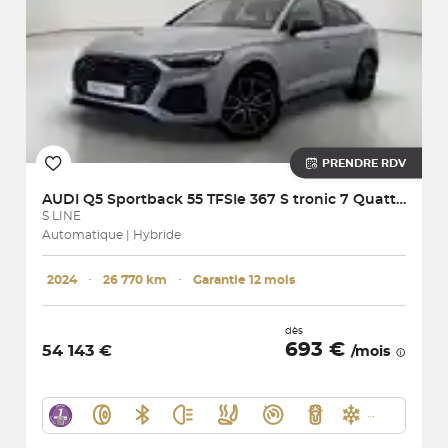
PRENDRE RDV
AUDI
Q5 Sportback 55 TFSIe 367 S tronic 7 Quattro
S LINE
Automatique | Hybride
2024
･
26 770 km
･
Garantie 12 mois
dès
693 €
54 143 €
/mois