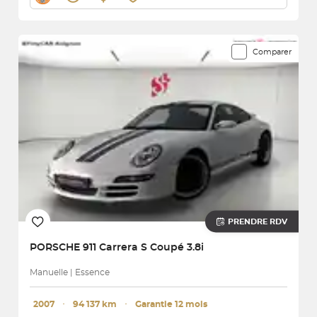
Comparer
PRENDRE RDV
PORSCHE
911 Carrera S Coupé 3.8i
Manuelle | Essence
2007
･
94 137 km
･
Garantie 12 mois