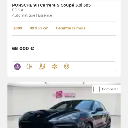
PORSCHE
911 Carrera S Coupé 3.8i 385
PDK A
Automatique | Essence
2009
･
89 950 km
･
Garantie 12 mois
68 000 €
Comparer