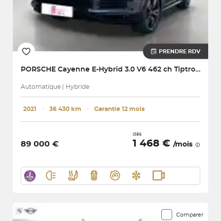
PRENDRE RDV
PORSCHE
Cayenne E-Hybrid 3.0 V6 462 ch Tiptronic BVA
Automatique | Hybride
2021
･
36 430 km
･
Garantie 12 mois
dès
1 468 €
89 000 €
/mois
Comparer