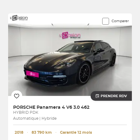
13 véhicules correspondent à votre recherche
Comparer
PRENDRE RDV
PORSCHE
Panamera 4 V6 3.0 462
HYBRID PDK
Automatique | Hybride
2018
･
83 790 km
･
Garantie 12 mois