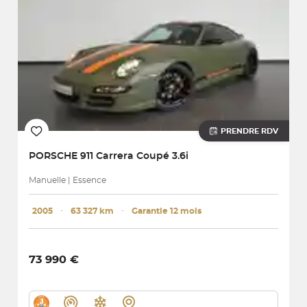
PRENDRE RDV
PORSCHE
911 Carrera Coupé 3.6i
Manuelle | Essence
2005
･
63 327 km
･
Garantie 12 mois
73 990 €