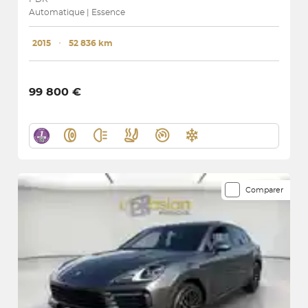
Automatique | Essence
2015
･
52 836 km
99 800 €
Comparer