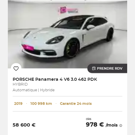
PRENDRE RDV
PORSCHE
Panamera 4 V6 3.0 462 PDK
HYBRID
Automatique | Hybride
2019
･
100 998 km
･
Garantie 24 mois
dès
978 €
58 600 €
/mois