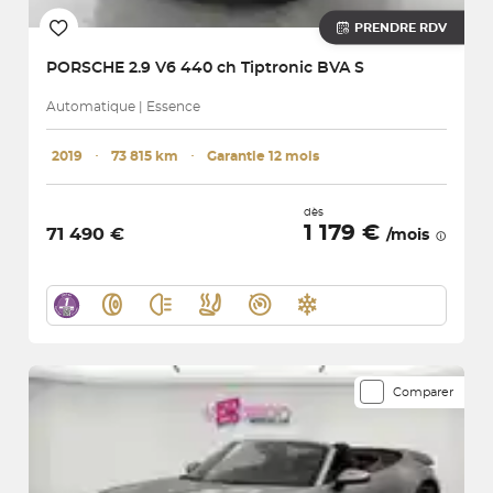
PRENDRE RDV
PORSCHE
2.9 V6 440 ch Tiptronic BVA S
Automatique | Essence
2019
･
73 815 km
･
Garantie 12 mois
dès
1 179 €
71 490 €
/mois
Comparer