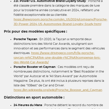
J.D. Power U.S. Automotive Brand Loyalty Study
: Porsche a
été classée première dans la catégorie des marques de luxe
pour la troisième année consécutive en 2024, reflétant une
fidélité exceptionnelle de sa clientèle.
https://newsroom.porsche.com/en_US/2024/company/Porsche-
JD-Power-2024-US-Automotive-Brand-Loyalty-Study.html
Prix pour des modèles spécifiques :
Porsche Taycan
: En 2020, la Taycan a remporté deux
distinctions lors des World Car Awards, soulignant son
innovation et ses performances dans le segment des véhicules
électriques.
https://www.drivingeco.com/fr/la-porsche-
taycan-re%C3%A7oit-une-double-r%C3%A9compense-lors-
des-World-Car-Awards/
Porsche Boxster et Cayman
: Ces modèles ont reçu de
nombreuses distinctions, notamment le "Best Roadster in the
World" par Autocar et le "All Stars Award" par Automobile
Magazine. De plus, ils ont été inclus à plusieurs reprises dans la
liste des "10Best" de Car and Driver.
https://en.wikipedia.org/wiki/Porsche_Boxster_and_Cayman
Distinctions en sport automobile :
24 Heures du Mans
: Porsche détient le record du nombre de