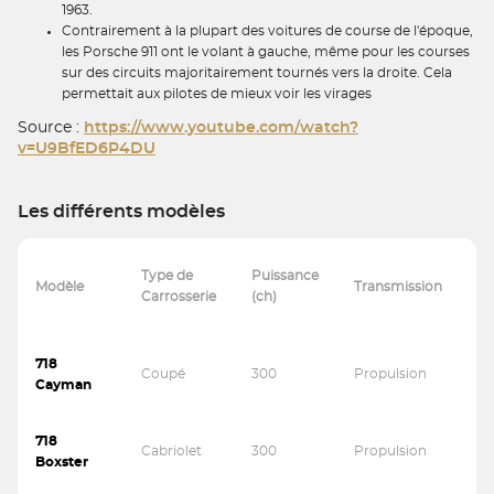
1963.
Contrairement à la plupart des voitures de course de l'époque,
les Porsche 911 ont le volant à gauche, même pour les courses
sur des circuits majoritairement tournés vers la droite. Cela
permettait aux pilotes de mieux voir les virages
Source :
https://www.youtube.com/watch?
v=U9BfED6P4DU
Les différents modèles
Type de
Puissance
Ty
Modèle
Transmission
Carrosserie
(ch)
Ca
718
Coupé
300
Propulsion
Es
Cayman
718
Cabriolet
300
Propulsion
Es
Boxster