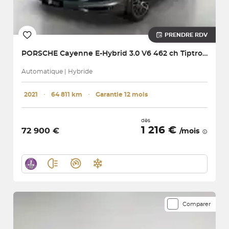
PRENDRE RDV
PORSCHE
Cayenne E-Hybrid 3.0 V6 462 ch Tiptronic BVA
Automatique | Hybride
2021
･
64 811 km
･
Garantie 12 mois
dès
1 216 €
72 900 €
/mois
Comparer