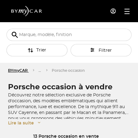
Trier
Filtrer
BYmyCAR
…
Porsche occasion
Porsche occasion à vendre
Découvrez notre sélection exclusive de Porsche
d'occasion, des modèles emblématiques qui allient
performance, luxe et excellence. De la mythique 911 au
SUV Cayenne, en passant par le Macan et la Panamera,
nous vous proposons des véhicules minutieusement
Lire la suite
contrôlés et garantis. Réalisez votre rêve en acquérant
une Porsche d'exception, symbole d'un savoir-faire
allemand mondialement reconnu depuis 1948.
13 Porsche occasion en vente