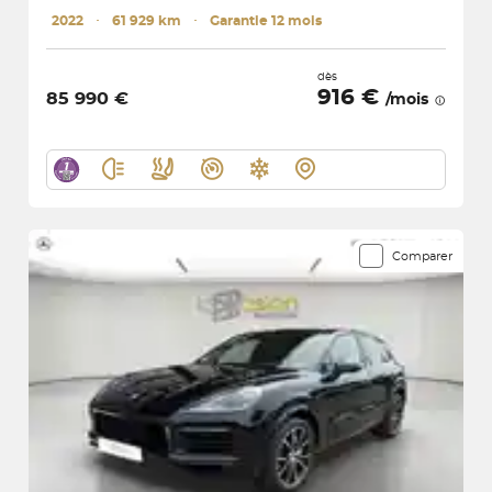
2022
･
61 929 km
･
Garantie 12 mois
dès
916 €
85 990 €
/mois
Comparer