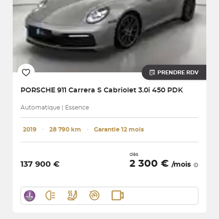
PRENDRE RDV
PORSCHE
911 Carrera S Cabriolet 3.0i 450 PDK
Automatique | Essence
2019
･
28 790 km
･
Garantie 12 mois
dès
2 300 €
137 900 €
/mois