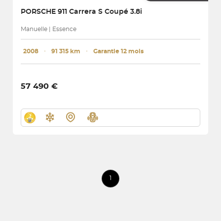
PORSCHE
911 Carrera S Coupé 3.8i
Manuelle | Essence
2008
･
91 315 km
･
Garantie 12 mois
57 490 €
1