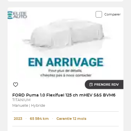
Comparer
PRENDRE RDV
FORD
Puma 1.0 Flexifuel 125 ch mHEV S&S BVM6
TITANIUM
Manuelle | Hybride
2023
･
65 584 km
･
Garantie 12 mois