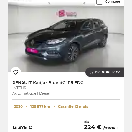
Comparer
PRENDRE RDV
RENAULT
Kadjar Blue dCi 115 EDC
INTENS
Automatique | Diesel
2020
･
123 677 km
･
Garantie 12 mois
dès
224 €
13 375 €
/mois