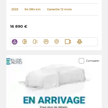
2023
･
94 084 km
･
Garantie 12 mois
16 890 €
Comparer