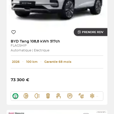
PRENDRE RDV
BYD
Tang 108,8 kWh 517ch
FLAGSHIP
Automatique | Electrique
2026
･
100 km
･
Garantie 68 mois
73 300 €