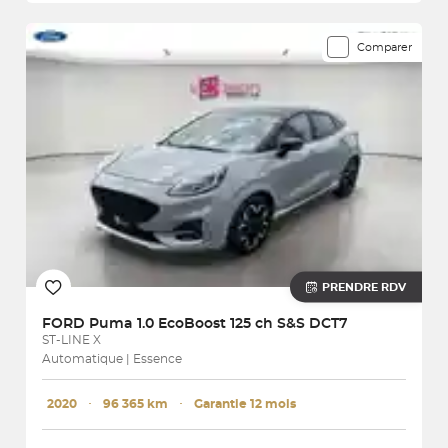
Comparer
PRENDRE RDV
FORD
Puma 1.0 EcoBoost 125 ch S&S DCT7
ST-LINE X
Automatique | Essence
2020
･
96 365 km
･
Garantie 12 mois