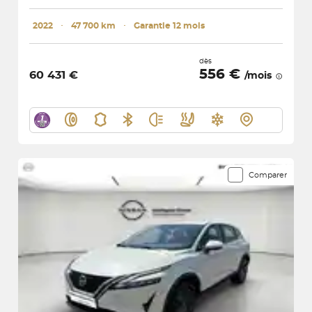
2022
･
47 700 km
･
Garantie 12 mois
dès
556 €
60 431 €
/mois
Comparer