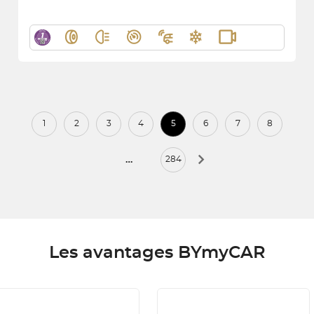
1
2
3
4
5
6
7
8
…
284
Les avantages BYmyCAR