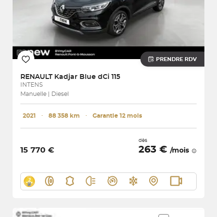
PRENDRE RDV
RENAULT
Kadjar Blue dCi 115
INTENS
Manuelle | Diesel
2021
･
88 358 km
･
Garantie 12 mois
dès
263 €
15 770 €
/mois