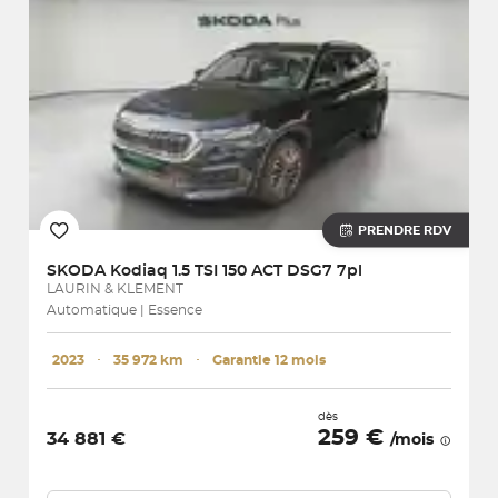
PRENDRE RDV
SKODA
Kodiaq 1.5 TSI 150 ACT DSG7 7pl
LAURIN & KLEMENT
Automatique | Essence
2023
･
35 972 km
･
Garantie 12 mois
dès
259 €
34 881 €
/mois