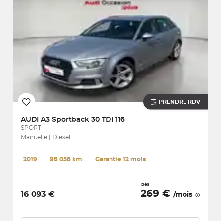
PRENDRE RDV
AUDI
A3 Sportback 30 TDI 116
SPORT
Manuelle | Diesel
2019
･
98 058 km
･
Garantie 12 mois
dès
269 €
16 093 €
/mois