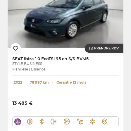
PRENDRE RDV
SEAT
Ibiza 1.0 EcoTSI 95 ch S/S BVM5
STYLE BUSINESS
Manuelle | Essence
2022
･
78 997 km
･
Garantie 12 mois
13 485 €