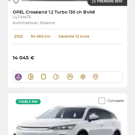
PRENDRE RDV
OPEL
Crossland 1.2 Turbo 130 ch BVA6
ULTIMATE
Automatique | Essence
2022
･
54 460 km
･
Garantie 12 mois
14 045 €
Comparer
FAIBLE KM