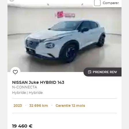
Comparer
PRENDRE RDV
NISSAN
Juke HYBRID 143
N-CONNECTA
Hybride | Hybride
2023
･
32 696 km
･
Garantie 12 mois
19 460 €