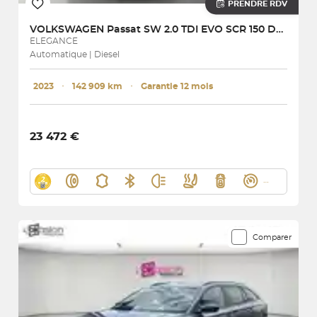
PRENDRE RDV
VOLKSWAGEN
Passat SW 2.0 TDI EVO SCR 150 DSG7
ELEGANCE
Automatique | Diesel
2023
･
142 909 km
･
Garantie 12 mois
23 472 €
Comparer