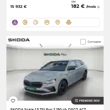
dès
182 €
15 932 €
/mois
Comparer
PRENDRE RDV
SKODA
Scala 1.5 TSI Evo 2 150 ch DSG7 ACT