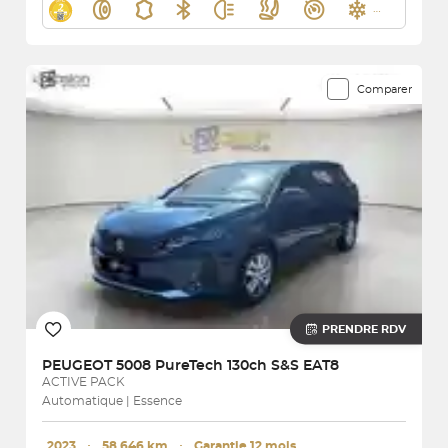
Comparer
PRENDRE RDV
PEUGEOT
5008 PureTech 130ch S&S EAT8
ACTIVE PACK
Automatique | Essence
2023
･
58 646 km
･
Garantie 12 mois