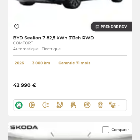
PRENDRE RDV
BYD
Sealion 7 82,5 kWh 313ch RWD
COMFORT
Automatique | Electrique
2026
･
3 000 km
･
Garantie 71 mois
42 990 €
Comparer