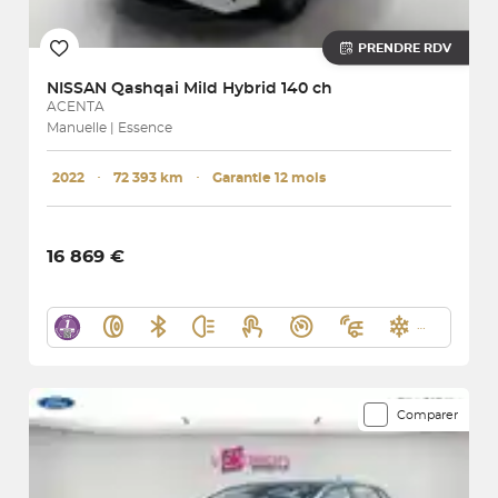
PRENDRE RDV
NISSAN
Qashqai Mild Hybrid 140 ch
ACENTA
Manuelle | Essence
2022
･
72 393 km
･
Garantie 12 mois
16 869 €
Comparer