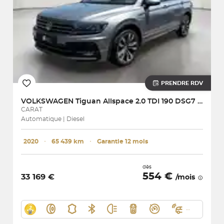
PRENDRE RDV
VOLKSWAGEN
Tiguan Allspace 2.0 TDI 190 DSG7 4Motion
CARAT
Automatique | Diesel
2020
･
65 439 km
･
Garantie 12 mois
dès
554 €
33 169 €
/mois