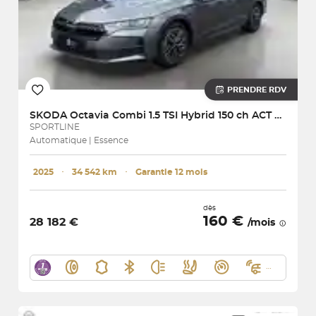
PRENDRE RDV
SKODA
Octavia Combi 1.5 TSI Hybrid 150 ch ACT DSG7
SPORTLINE
Automatique | Essence
2025
･
34 542 km
･
Garantie 12 mois
dès
160 €
28 182 €
/mois