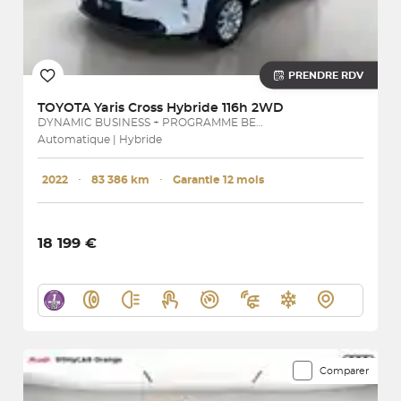
PRENDRE RDV
TOYOTA
Yaris Cross Hybride 116h 2WD
DYNAMIC BUSINESS + PROGRAMME BEYOND ZERO ACADEMY
Automatique | Hybride
2022
･
83 386 km
･
Garantie 12 mois
18 199 €
Comparer