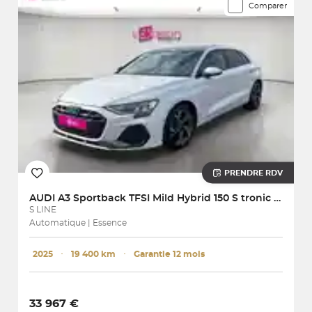
Comparer
PRENDRE RDV
AUDI
A3 Sportback TFSI Mild Hybrid 150 S tronic 7 S line
S LINE
Automatique | Essence
2025
･
19 400 km
･
Garantie 12 mois
33 967 €