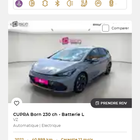
Comparer
PRENDRE RDV
CUPRA
Born 230 ch - Batterie L
VZ
Automatique | Electrique
2022
･
40 999 km
･
Garantie 12 mois