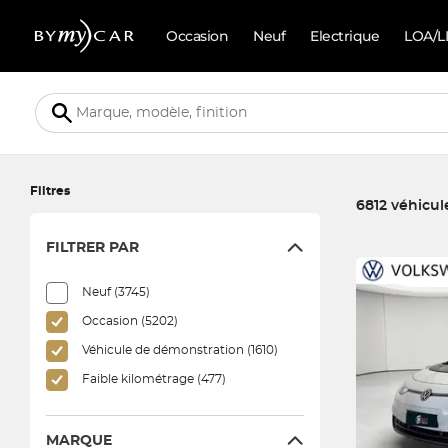
Occasion
Neuf
Electrique
LOA/L
Filtres
6812 véhicul
FILTRER PAR
6812 véhicules c
Neuf (3745)
Occasion (5202)
Véhicule de démonstration (1610)
Faible kilométrage (477)
MARQUE