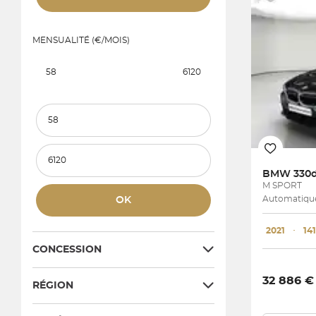
MENSUALITÉ (€/MOIS)
58
6120
Prix et mensualité minimum
Prix et mensualité maximum
BMW
330d
M SPORT
Automatique
OK
2021
･
14
CONCESSION
32 886 €
RÉGION