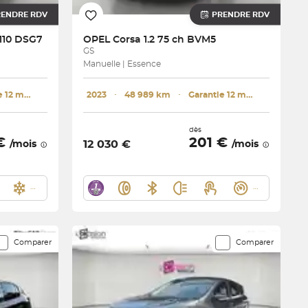
RENDRE RDV
PRENDRE RDV
 110 DSG7
OPEL
Corsa 1.2 75 ch BVM5
GS
Manuelle | Essence
Garantie 12 mois
2023
･
48 989 km
･
Garantie 12 mois
dès
 €
201 €
12 030 €
/mois
/mois
Comparer
Comparer