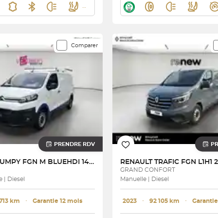
Comparer
PRENDRE RDV
P
JUMPY FGN M BLUEHDI 145 S&S EAT8
RENAULT
GRAND CONFORT
 | Diesel
Manuelle | Diesel
 713 km
･
Garantie 12 mois
2023
･
92 105 km
･