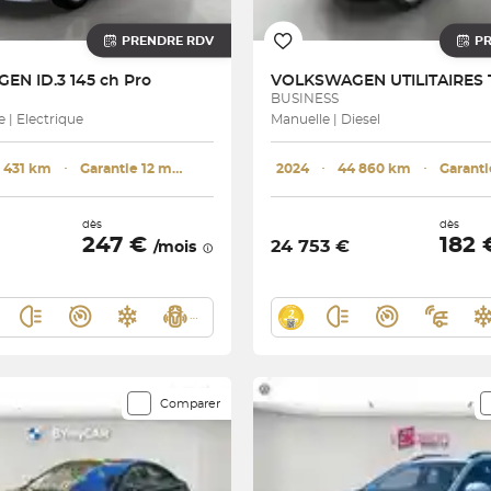
PRENDRE RDV
P
AGEN
ID.3 145 ch Pro
VOLKSWAGEN UTILITAIRES
BUSINESS
| Electrique
Manuelle | Diesel
 431 km
･
Garantie 12 mois
2024
･
44 860 km
･
dès
dès
247 €
182
24 753 €
/mois
Comparer