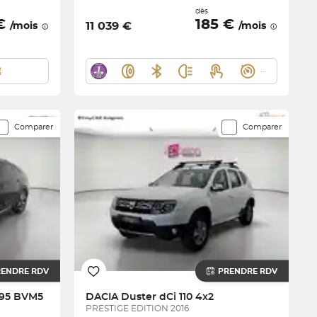
dès
 €
185 €
11 039 €
/mois
/mois
Comparer
Comparer
RENDRE RDV
PRENDRE RDV
I 95 BVM5
DACIA
Duster dCi 110 4x2
PRESTIGE EDITION 2016