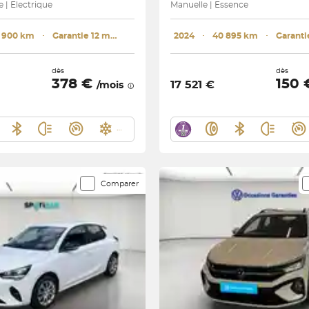
| Electrique
Manuelle | Essence
5 900 km
･
Garantie 12 mois
2024
･
40 895 km
･
dès
dès
378 €
150
17 521 €
/mois
Comparer