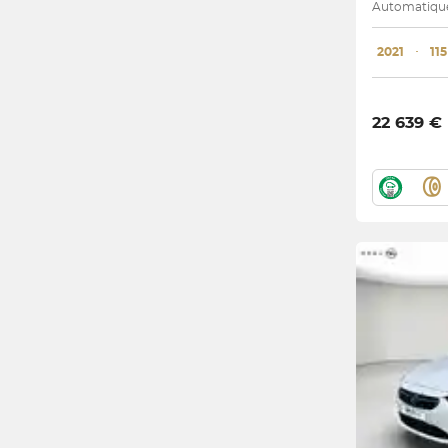
Automatique 
2021
･
11
22 639 €