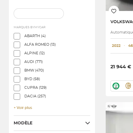
VOLKSW
MARQUES BYMYCAR
Automatique 
ABARTH (4)
ALFA ROMEO (13)
2022
･
46
ALPINE (12)
AUDI (771)
21 944 €
BMW (470)
BYD (58)
CUPRA (129)
DACIA (257)
+ Voir plus
MODÈLE