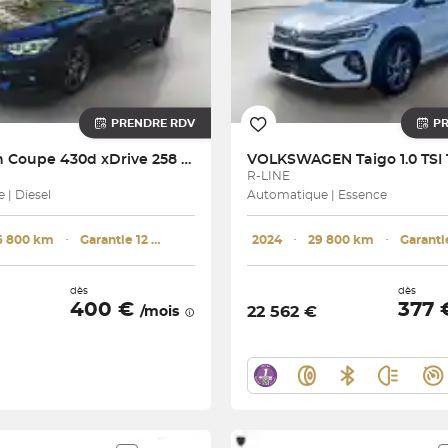
PRENDRE RDV
P
Gran Coupe 430d xDrive 258 ch
VOLKSWAGEN
R-LINE
 | Diesel
Automatique | Essence
6 800 km
･
Garantie 12 mois
2024
･
29 800 km
･
dès
dès
400 €
377
22 562 €
/mois