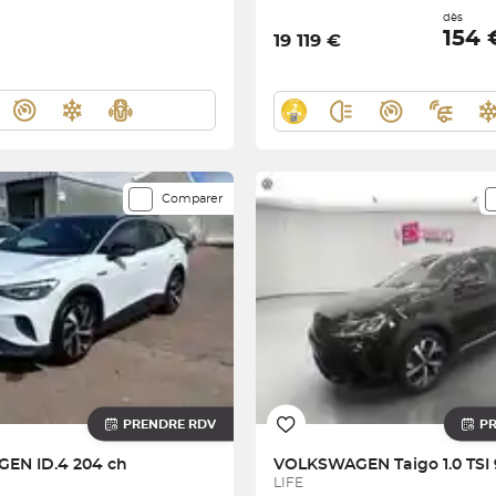
dès
154
19 119 €
Comparer
PRENDRE RDV
P
AGEN
ID.4 204 ch
VOLKSWAGEN
Taigo 1.0 TS
LIFE