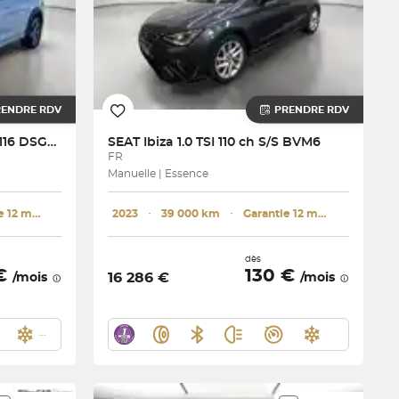
RENDRE RDV
PRENDRE RDV
Taigo 1.0 TSI 116 DSG7 R-Line
SEAT
Ibiza 1.0 TSI 110 ch S/S BVM6
FR
Manuelle | Essence
Garantie 12 mois
2023
･
39 000 km
･
Garantie 12 mois
dès
 €
130 €
16 286 €
/mois
/mois