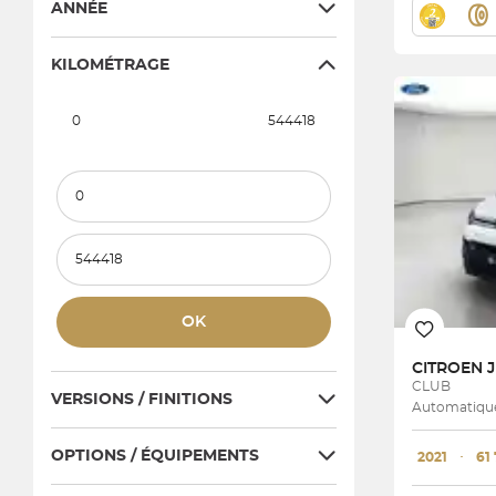
ANNÉE
KILOMÉTRAGE
0
544418
Kilométrage minimum
Kilométrage maximum
OK
CITROEN
CLUB
VERSIONS / FINITIONS
Automatique
OPTIONS / ÉQUIPEMENTS
2021
･
61