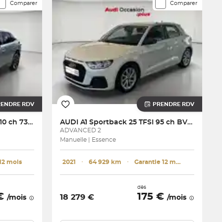
Comparer
Comparer
RENDRE RDV
PRENDRE RDV
3008 Electrique 210 ch 73 kWh
AUDI
A1 Sportback 25 TFSI 95 ch BVM5
ADVANCED 2
Manuelle | Essence
12 mois
2021
･
64 929 km
･
Garantie 12 mois
dès
 €
175 €
18 279 €
/mois
/mois