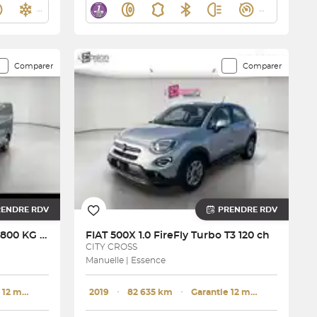
Comparer
Comparer
RENDRE RDV
PRENDRE RDV
TRAFIC FGN L1H1 2800 KG BLUE DCI 130
FIAT
500X 1.0 FireFly Turbo T3 120 ch
CITY CROSS
Manuelle | Essence
Garantie 12 mois
2019
･
82 635 km
･
Garantie 12 mois