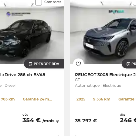
Comparer
PRENDRE RDV
P
 xDrive 286 ch BVA8
PEUGEOT
GT
 | Diesel
Automatique | Electrique
1 703 km
･
Garantie 24 mois
2025
･
9 336 km
･
Garantie 
dès
dès
354 €
246
35 797 €
/mois