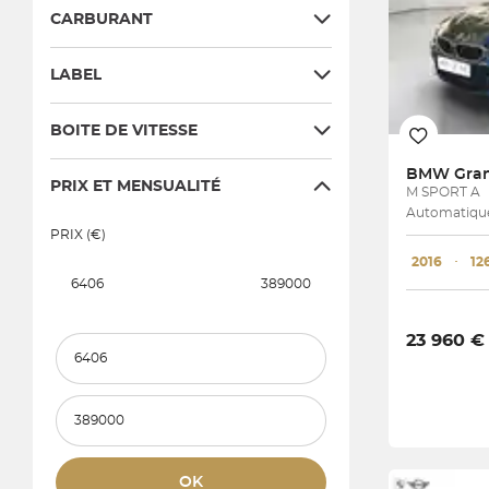
CARBURANT
LABEL
BOITE DE VITESSE
BMW
PRIX ET MENSUALITÉ
M SPORT A
Automatique
PRIX (€)
2016
･
12
6406
389000
23 960 €
Prix et mensualité minimum
Prix et mensualité maximum
OK