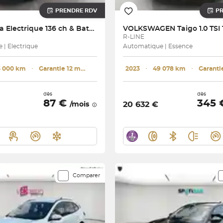
PRENDRE RDV
P
Corsa Electrique 136 ch & Batterie 50 kWh
VOLKSWAGEN
Taigo 1.0 TSI
R-LINE
| Electrique
Automatique | Essence
3 000 km
･
Garantie 12 mois
2023
･
49 078 km
･
dès
dès
87 €
345
20 632 €
/mois
Comparer