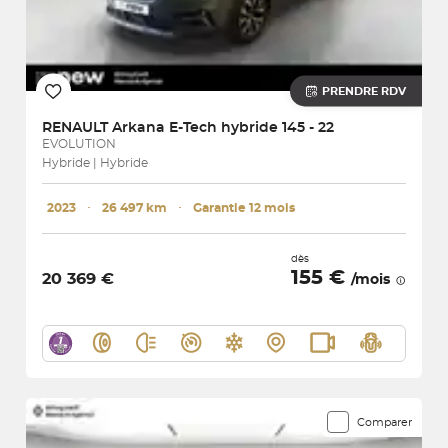
PRENDRE RDV
RENAULT
Arkana E-Tech hybride 145 - 22
EVOLUTION
Hybride | Hybride
2023
･
26 497 km
･
Garantie 12 mois
dès
155 €
20 369 €
/mois
Comparer