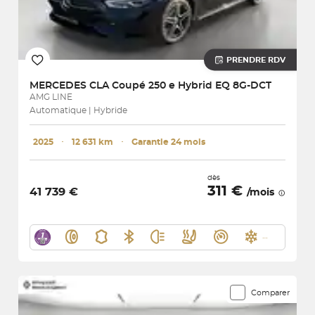
PRENDRE RDV
MERCEDES
CLA Coupé 250 e Hybrid EQ 8G-DCT
AMG LINE
Automatique | Hybride
2025
･
12 631 km
･
Garantie 24 mois
dès
311 €
41 739 €
/mois
Comparer