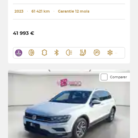
2023
･
61 421 km
･
Garantie 12 mois
41 993 €
Comparer