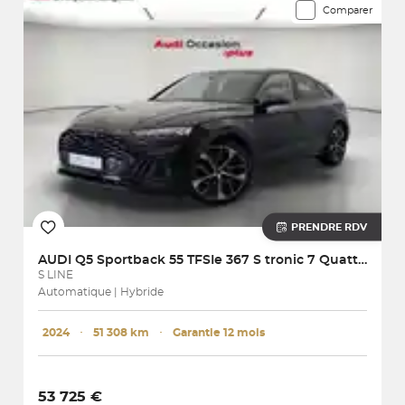
Comparer
PRENDRE RDV
AUDI
Q5 Sportback 55 TFSIe 367 S tronic 7 Quattro
S LINE
Automatique | Hybride
2024
･
51 308 km
･
Garantie 12 mois
53 725 €