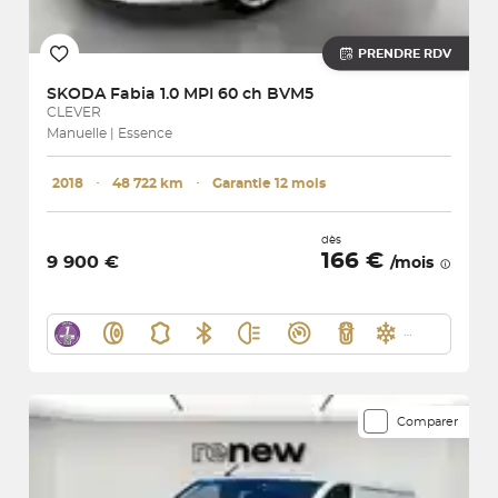
PRENDRE RDV
SKODA
Fabia 1.0 MPI 60 ch BVM5
CLEVER
Manuelle | Essence
2018
･
48 722 km
･
Garantie 12 mois
dès
166 €
9 900 €
/mois
Comparer