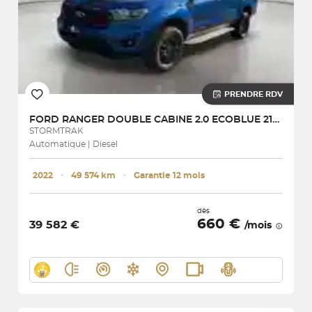
PRENDRE RDV
FORD
RANGER DOUBLE CABINE 2.0 ECOBLUE 213 BV10
STORMTRAK
Automatique | Diesel
2022
･
49 574 km
･
Garantie 12 mois
dès
660 €
39 582 €
/mois