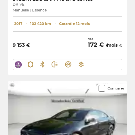
DRIVE
Manuelle | Essence
2017
･
102 420 km
･
Garantie 12 mois
dès
172 €
9 153 €
/mois
Comparer