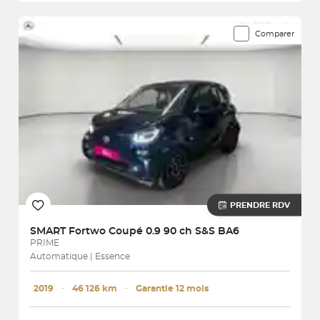
Comparer
PRENDRE RDV
SMART
Fortwo Coupé 0.9 90 ch S&S BA6
PRIME
Automatique | Essence
2019
･
46 126 km
･
Garantie 12 mois