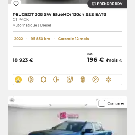
PRENDRE RDV
PEUGEOT
308 SW BlueHDi 130ch S&S EAT8
GT PACK
Automatique | Diesel
2022
･
95 850 km
･
Garantie 12 mois
dès
196 €
18 923 €
/mois
Comparer