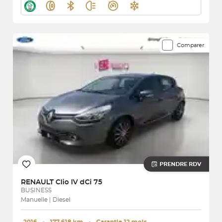
Comparer
PRENDRE RDV
RENAULT
Clio IV dCi 75
BUSINESS
Manuelle | Diesel
2016
･
177 618 km
･
Garantie 12 mois