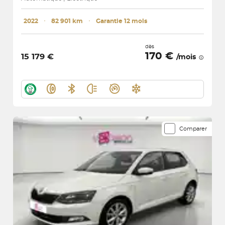
2022
･
82 901 km
･
Garantie 12 mois
dès
170 €
15 179 €
/mois
Comparer