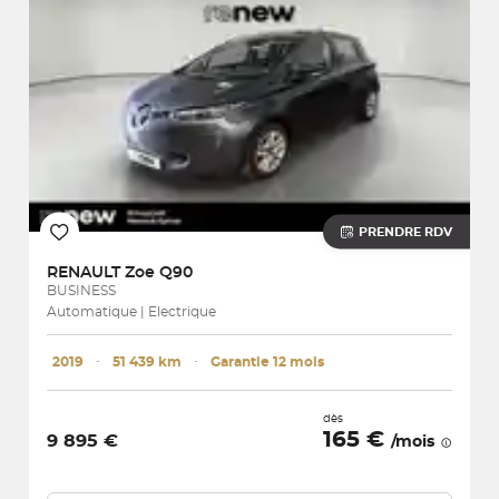
PRENDRE RDV
RENAULT
Zoe Q90
BUSINESS
Automatique | Electrique
2019
･
51 439 km
･
Garantie 12 mois
dès
165 €
9 895 €
/mois