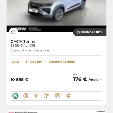
PRENDRE RDV
DACIA
Spring
ESSENTIAL -23B
Automatique | Electrique
2023
･
54 000 km
･
Garantie 12 mois
dès
176 €
10 555 €
/mois