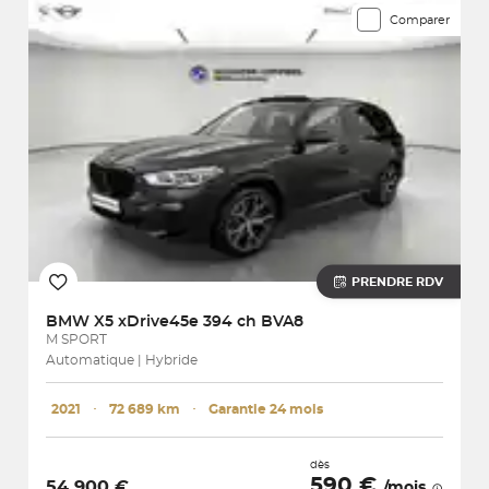
Comparer
PRENDRE RDV
BMW
X5 xDrive45e 394 ch BVA8
M SPORT
Automatique | Hybride
2021
･
72 689 km
･
Garantie 24 mois
dès
590 €
54 900 €
/mois