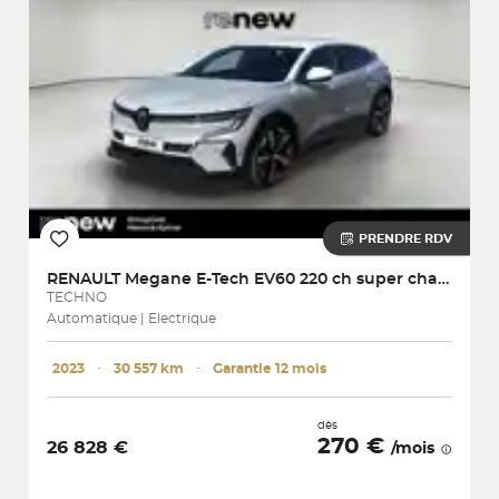
PRENDRE RDV
RENAULT
Megane E-Tech EV60 220 ch super charge
TECHNO
Automatique | Electrique
2023
･
30 557 km
･
Garantie 12 mois
dès
270 €
26 828 €
/mois