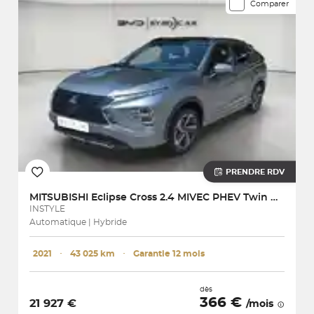
Comparer
PRENDRE RDV
MITSUBISHI
Eclipse Cross 2.4 MIVEC PHEV Twin Motor 4WD
INSTYLE
Automatique | Hybride
2021
･
43 025 km
･
Garantie 12 mois
dès
366 €
21 927 €
/mois