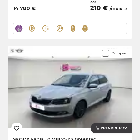
dès
210 €
14 780 €
/mois
Comparer
PRENDRE RDV
SKODA
Fabia 1.0 MPI 75 ch Greentec