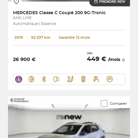
PRENDRE RDV
MERCEDES
Classe C Coupé 200 9G-Tronic
AMG LINE
Automatique | Essence
2019
･
92 537 km
･
Garantie 12 mois
dès
449 €
26 900 €
/mois
Comparer