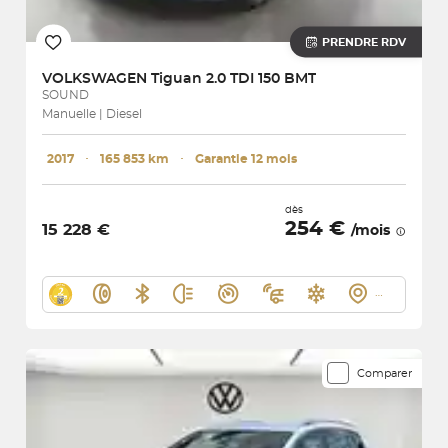
PRENDRE RDV
VOLKSWAGEN
Tiguan 2.0 TDI 150 BMT
SOUND
Manuelle | Diesel
2017
･
165 853 km
･
Garantie 12 mois
dès
254 €
15 228 €
/mois
Comparer