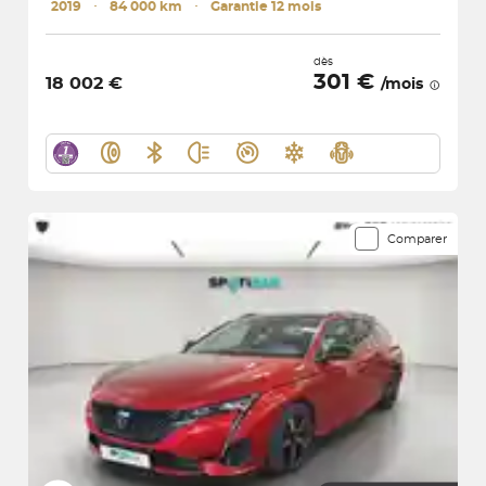
2019
･
84 000 km
･
Garantie 12 mois
dès
301 €
18 002 €
/mois
Comparer