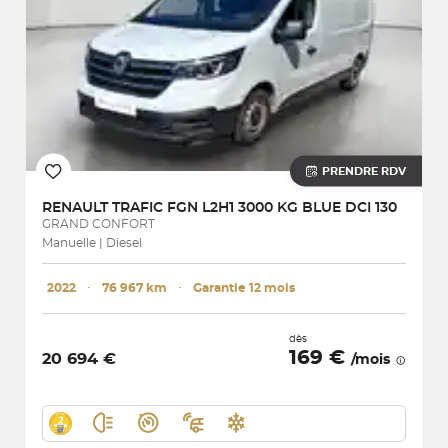
PRENDRE RDV
RENAULT
TRAFIC FGN L2H1 3000 KG BLUE DCI 130
GRAND CONFORT
Manuelle | Diesel
2022
･
76 967 km
･
Garantie 12 mois
dès
169 €
20 694 €
/mois