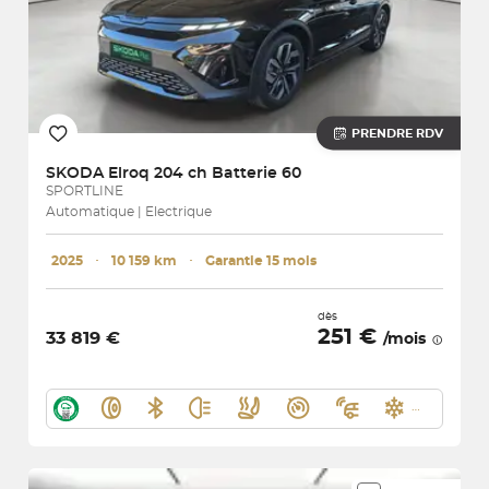
PRENDRE RDV
SKODA
Elroq 204 ch Batterie 60
SPORTLINE
Automatique | Electrique
2025
･
10 159 km
･
Garantie 15 mois
dès
251 €
33 819 €
/mois