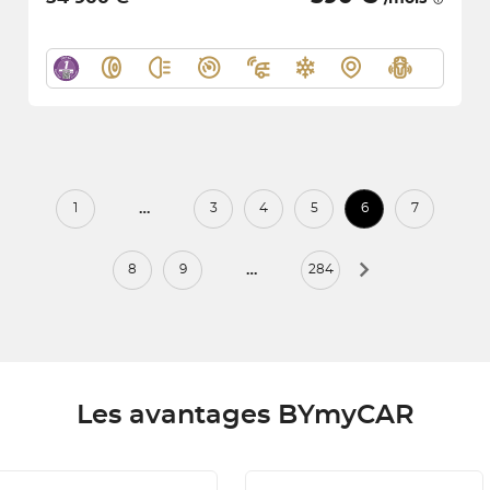
…
1
3
4
5
6
7
…
8
9
284
Les avantages BYmyCAR