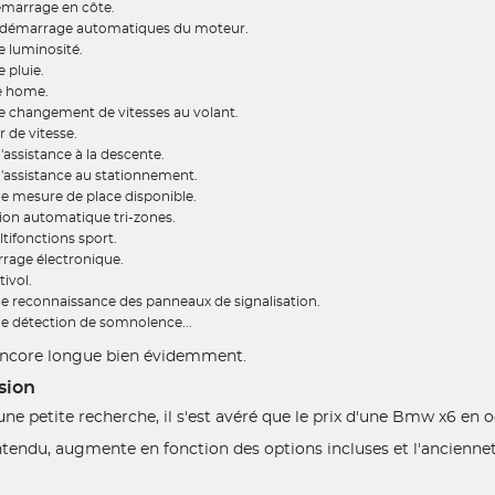
émarrage en côte.
redémarrage automatiques du moteur.
e luminosité.
 pluie.
e home.
e changement de vitesses au volant.
 de vitesse.
assistance à la descente.
'assistance au stationnement.
e mesure de place disponible.
ion automatique tri-zones.
tifonctions sport.
rage électronique.
ivol.
e reconnaissance des panneaux de signalisation.
e détection de somnolence...
t encore longue bien évidemment.
sion
une petite recherche, il s'est avéré que le prix d'une Bmw x6 en 
entendu, augmente en fonction des options incluses et l'ancienne