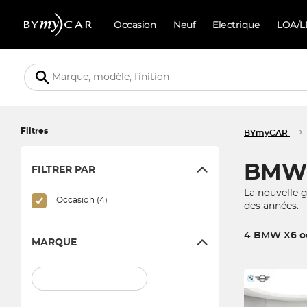
Occasion
Neuf
Electrique
LOA/L
Filtres
BYmyCAR
BMW 
FILTRER PAR
La nouvelle 
Occasion (4)
des années.
4 BMW X6 oc
MARQUE
4 véhicules corr