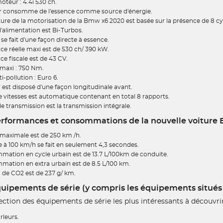
teur : 4.4i 530 ch.
 consomme de l'essence comme source d'énergie.
ture de la motorisation de la Bmw x6 2020 est basée sur la présence de 8 cy
alimentation est Bi-Turbos.
 se fait d'une façon directe à essence.
ce réelle maxi est de 530 ch/ 390 kW.
ce fiscale est de 43 CV.
 maxi : 750 Nm.
-pollution : Euro 6.
est disposé d'une façon longitudinale avant.
e vitesses est automatique contenant en total 8 rapports.
 transmission est la transmission intégrale.
rformances et consommations de la nouvelle voiture
 maximale est de 250 km /h.
 à 100 km/h se fait en seulement 4,3 secondes.
mation en cycle urbain est de 13.7 L/100km de conduite.
mation en extra urbain est de 8.5 L/100 km.
 de CO2 est de 237 g/ km.
ipements de série (y compris les équipements situés à 
lection des équipements de série les plus intéressants à découvrir
rleurs.