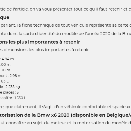
ie de l'article, on va vous présenter tout ce qu'il faut retenir e
ique
arlant, la fiche technique de tout véhicule représente sa carte d
te donc la carte d'identité du modèle de l'année 2020 de la Bm
ns les plus importantes à retenir
des dimensions les plus importantes à retenir :
: 4.94 m.
2.00 m.
1.70 m.
nt : 2.98 m.
 83 L.
e : 2 235 kg.
places : 5.
coffre : 1 530 L.
, que clairement, il s'agit d'un véhicule confortable et spacieux.
torisation de la Bmw x6 2020 (disponible en Belgique
 faut connaître au sujet du moteur et la motorisation du modèle 