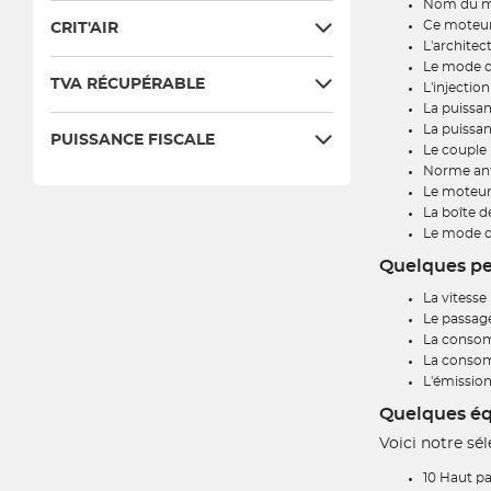
Nom du mo
Ce moteur
CRIT'AIR
L'architec
Le mode d'
TVA RÉCUPÉRABLE
L'injection
La puissan
La puissan
PUISSANCE FISCALE
Le couple
Norme anti
Le moteur 
La boîte d
Le mode de
Quelques pe
La vitesse
Le passage
La consom
La consom
L'émission
Quelques équ
Voici notre sé
10 Haut pa