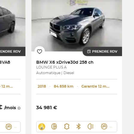
RENDRE RDV
PRENDRE RDV
 BVA8
BMW
X6 xDrive30d 258 ch
LOUNGE PLUS A
Automatique | Diesel
Garantie 12 mois
2018
･
84 858 km
･
Garantie 12 mois
 €
34 981 €
/mois