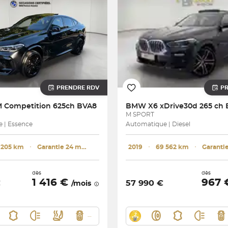
PRENDRE RDV
P
M Competition 625ch BVA8
BMW
X6 xDrive30d 265 ch
M SPORT
 | Essence
Automatique | Diesel
 205 km
･
Garantie 24 mois
2019
･
69 562 km
･
dès
dès
1 416 €
967
€
57 990 €
/mois