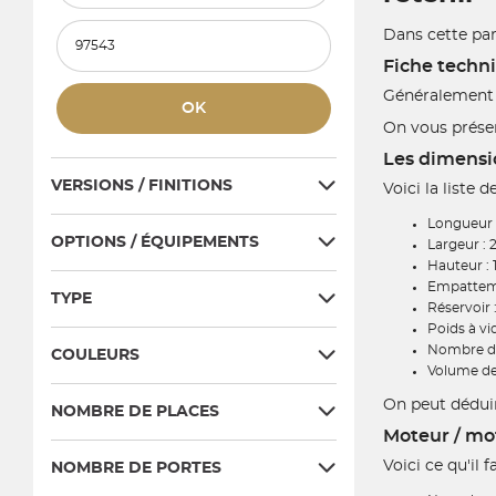
Kilométrage maximum
Dans cette part
Fiche techn
Généralement p
OK
On vous présen
Les dimensio
VERSIONS / FINITIONS
Voici la liste 
Longueur 
OPTIONS / ÉQUIPEMENTS
Largeur : 
Hauteur : 
Empatteme
TYPE
Réservoir :
Poids à vid
Nombre de 
COULEURS
Volume de 
On peut déduire
NOMBRE DE PLACES
Moteur / mo
Voici ce qu'il
NOMBRE DE PORTES