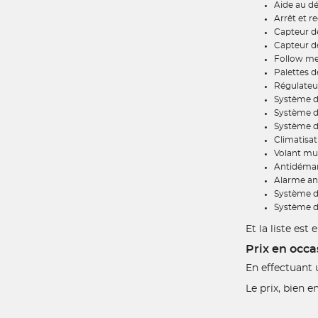
Aide au d
Arrêt et 
Capteur d
Capteur de
Follow m
Palettes d
Régulateur
Système d'
Système d
Système d
Climatisat
Volant mul
Antidémar
Alarme ant
Système d
Système d
Et la liste es
Prix en occa
En effectuant 
Le prix, bien 