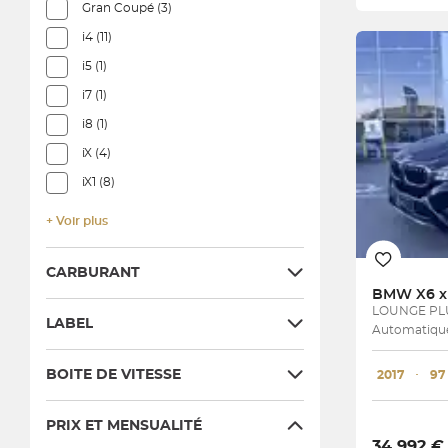
Gran Coupé (3)
i4 (11)
i5 (1)
i7 (1)
i8 (1)
iX (4)
iX1 (8)
+ Voir plus
CARBURANT
BMW
X6 x
LOUNGE PL
LABEL
Automatique
BOITE DE VITESSE
2017
･
97
PRIX ET MENSUALITÉ
34 992 €