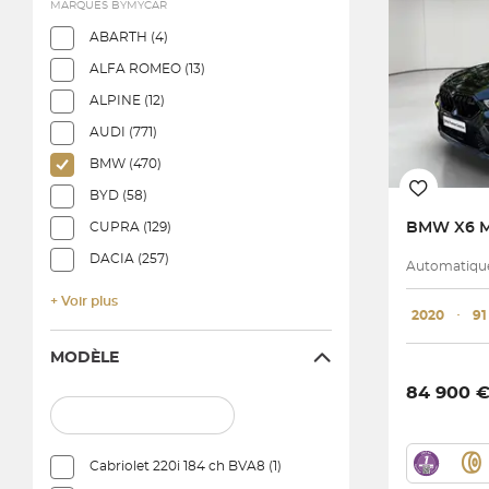
MARQUES BYMYCAR
ABARTH (4)
ALFA ROMEO (13)
ALPINE (12)
AUDI (771)
BMW (470)
BYD (58)
BMW
X6 
CUPRA (129)
DACIA (257)
Automatique
+ Voir plus
2020
･
91
MODÈLE
84 900 
Cabriolet 220i 184 ch BVA8 (1)