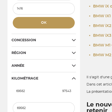
Prix et mensualité maximum
•
BMW iX o
•
BMW IX1 
OK
•
BMW iX2 
•
BMW iX3 
CONCESSION
•
BMW M1 
RÉGION
•
BMW M2 
ANNÉE
Il s'agit d'un
KILOMÉTRAGE
Dans cet artic
69562
97543
La présentatio
Le nouv
Kilométrage minimum
retenir