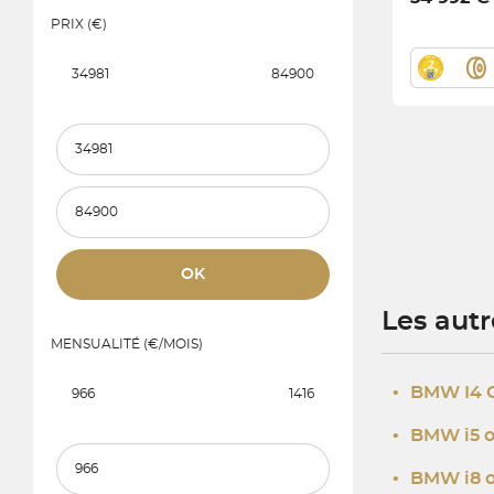
PRIX (€)
34981
84900
Prix et mensualité minimum
Prix et mensualité maximum
OK
Les aut
MENSUALITÉ (€/MOIS)
•
BMW I4 
966
1416
•
BMW i5 o
Prix et mensualité minimum
•
BMW i8 o