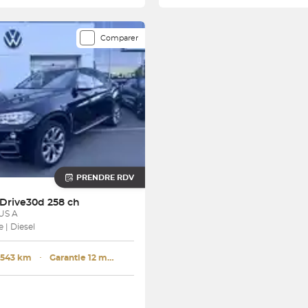
Comparer
PRENDRE RDV
Drive30d 258 ch
US A
 | Diesel
 543 km
･
Garantie 12 mois