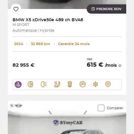
PRENDRE RDV
BMW
X5 xDrive50e 489 ch BVA8
M SPORT
Automatique | Hybride
2024
･
32 869 km
･
Garantie 24 mois
dès
615 €
82 955 €
/mois
Comparer