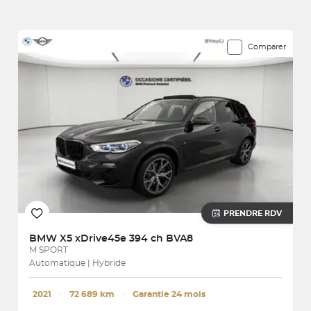
30 véhicules correspondent à votre recherche
Comparer
PRENDRE RDV
BMW
X5 xDrive45e 394 ch BVA8
M SPORT
Automatique | Hybride
2021
･
72 689 km
･
Garantie 24 mois