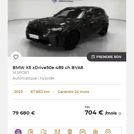
PRENDRE RDV
BMW
X5 xDrive50e 489 ch BVA8
M SPORT
Automatique | Hybride
2023
･
67 883 km
･
Garantie 24 mois
dès
704 €
79 680 €
/mois