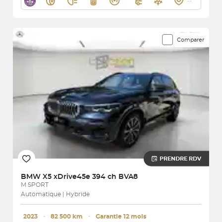
Comparer
PRENDRE RDV
BMW
X5 xDrive45e 394 ch BVA8
M SPORT
Automatique | Hybride
2023
･
82 500 km
･
Garantie 12 mois