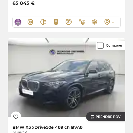
65 845 €
Comparer
PRENDRE RDV
BMW
X5 xDrive50e 489 ch BVA8
M SPORT