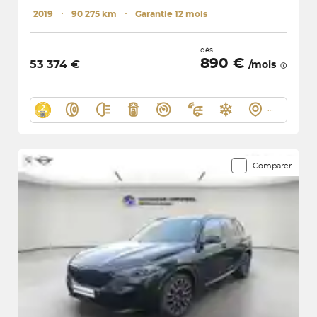
2019
･
90 275 km
･
Garantie 12 mois
dès
890 €
53 374 €
/mois
Comparer