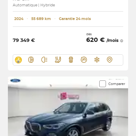
Automatique | Hybride
2024
･
55 689 km
･
Garantie 24 mois
dès
620 €
79 349 €
/mois
Comparer