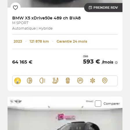
PRENDRE RDV
BMW
X5 xDrive50e 489 ch BVA8
M SPORT
Automatique | Hybride
2023
･
121 878 km
･
Garantie 24 mois
dès
593 €
64 165 €
/mois
Comparer