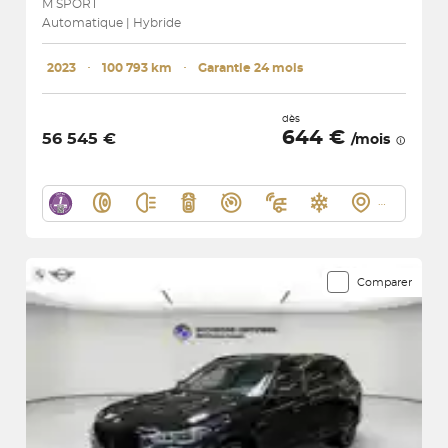
M SPORT
Automatique | Hybride
2023
･
100 793 km
･
Garantie 24 mois
dès
644 €
56 545 €
/mois
Comparer