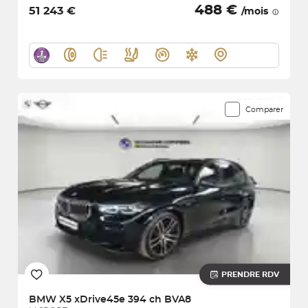
488 €
51 243 €
/mois
Comparer
PRENDRE RDV
BMW
X5 xDrive45e 394 ch BVA8