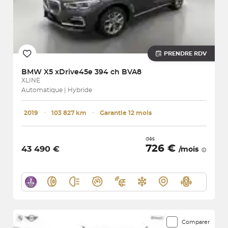
PRENDRE RDV
BMW
X5 xDrive45e 394 ch BVA8
XLINE
Automatique | Hybride
2019
･
103 827 km
･
Garantie 12 mois
dès
726 €
43 490 €
/mois
Comparer