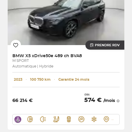
PRENDRE RDV
BMW
X5 xDrive50e 489 ch BVA8
M SPORT
Automatique | Hybride
2023
･
100 750 km
･
Garantie 24 mois
dès
574 €
66 214 €
/mois