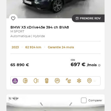
PRENDRE RDV
BMW
X5 xDrive45e 394 ch BVA8
M SPORT
Automatique | Hybride
2023
･
62 924 km
･
Garantie 24 mois
dès
697 €
65 890 €
/mois
Comparer