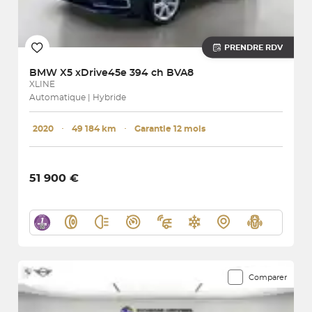
PRENDRE RDV
BMW
X5 xDrive45e 394 ch BVA8
XLINE
Automatique | Hybride
2020
･
49 184 km
･
Garantie 12 mois
51 900 €
Comparer