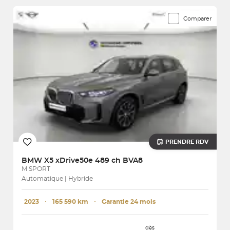
Comparer
PRENDRE RDV
BMW
X5 xDrive50e 489 ch BVA8
M SPORT
Automatique | Hybride
2023
･
165 590 km
･
Garantie 24 mois
dès