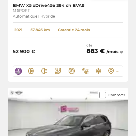
BMW
X5 xDrive45e 394 ch BVA8
M SPORT
Automatique | Hybride
2021
･
57 846 km
･
Garantie 24 mois
dès
883 €
52 900 €
/mois
Comparer