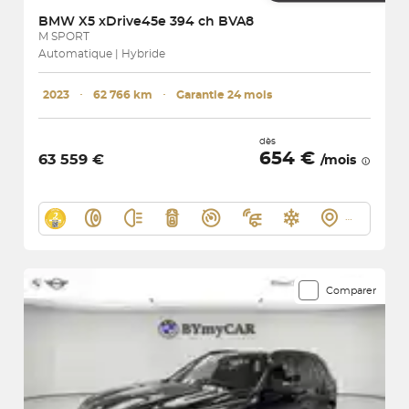
BMW
X5 xDrive45e 394 ch BVA8
M SPORT
Automatique | Hybride
2023
･
62 766 km
･
Garantie 24 mois
dès
654 €
63 559 €
/mois
Comparer