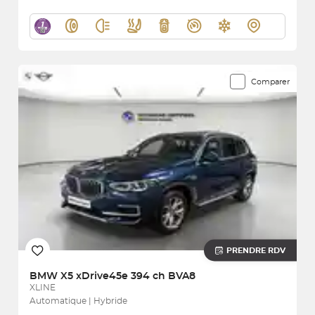
Comparer
PRENDRE RDV
BMW
X5 xDrive45e 394 ch BVA8
XLINE
Automatique | Hybride