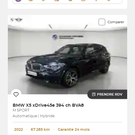
Comparer
PRENDRE RDV
BMW
X5 xDrive45e 394 ch BVA8
M SPORT
Automatique | Hybride
2022
･
67 285 km
･
Garantie 24 mois