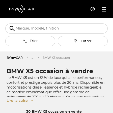
Trier
Filtrer
BYmyCAR
…
BMW X5 occasion
BMW X5 occasion à vendre
Le BMW X5 est un SUV de luxe qui allie performances,
confort et prestige depuis plus de 20 ans. Disponible en
motorisations diesel, essence et hybride rechargeable,
ce modèle emblématique offre une gamme de
puissances de 230 à 450 chevaux. Que vous recherchiez
Lire la suite
une version xLine, M Sport ou une configuration 7
places, notre sélection de BMW X5 d'occasion répondra
à vos attentes avec des véhicules garantis et révisés.
30 BMW X5 occasion en vente