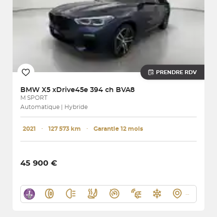
PRENDRE RDV
BMW
X5 xDrive45e 394 ch BVA8
M SPORT
Automatique | Hybride
2021
･
127 573 km
･
Garantie 12 mois
45 900 €