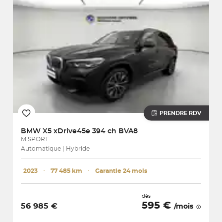
PRENDRE RDV
BMW
X5 xDrive45e 394 ch BVA8
M SPORT
Automatique | Hybride
2023
･
77 485 km
･
Garantie 24 mois
dès
595 €
56 985 €
/mois