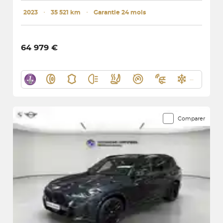
2023
･
35 521 km
･
Garantie 24 mois
64 979 €
Comparer