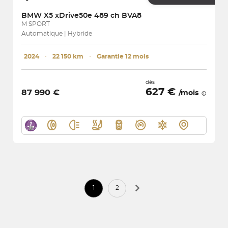
BMW
X5 xDrive50e 489 ch BVA8
M SPORT
Automatique | Hybride
2024
･
22 150 km
･
Garantie 12 mois
dès
627 €
87 990 €
/mois
1
2