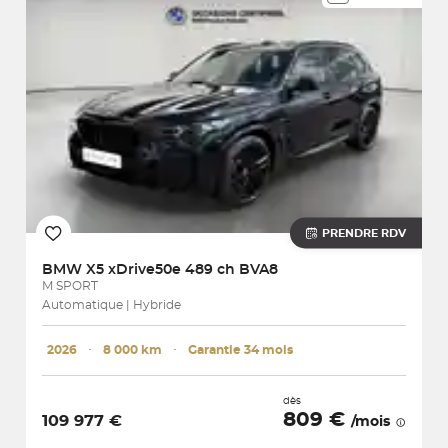
PRENDRE RDV
BMW
X5 xDrive50e 489 ch BVA8
M SPORT
Automatique | Hybride
2026
･
8 000 km
･
Garantie 34 mois
dès
809 €
109 977 €
/mois