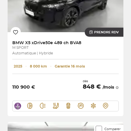
PRENDRE RDV
BMW
X5 xDrive50e 489 ch BVA8
M SPORT
Automatique | Hybride
2025
･
8 000 km
･
Garantie 16 mois
dès
848 €
110 900 €
/mois
Comparer