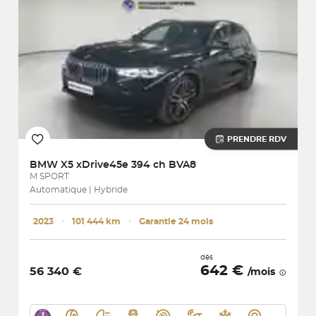
PRENDRE RDV
BMW
X5 xDrive45e 394 ch BVA8
M SPORT
Automatique | Hybride
2023
･
101 444 km
･
Garantie 24 mois
dès
642 €
56 340 €
/mois