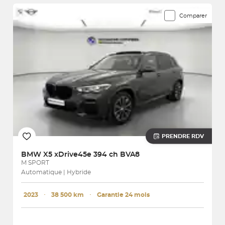
Comparer
PRENDRE RDV
BMW
X5 xDrive45e 394 ch BVA8
M SPORT
Automatique | Hybride
2023
･
38 500 km
･
Garantie 24 mois