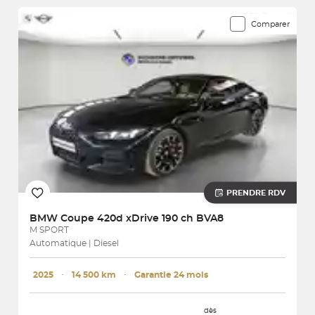
Comparer
PRENDRE RDV
BMW
Coupe 420d xDrive 190 ch BVA8
M SPORT
Automatique | Diesel
2025
･
14 500 km
･
Garantie 24 mois
dès