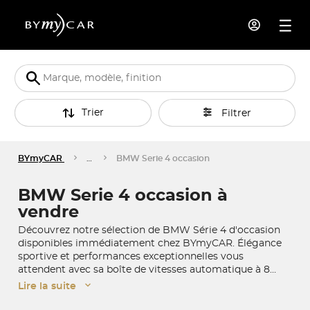
Trier
Filtrer
BYmyCAR
…
BMW Serie 4 occasion
BMW Serie 4 occasion à
vendre
Découvrez notre sélection de BMW Série 4 d'occasion
disponibles immédiatement chez BYmyCAR. Élégance
sportive et performances exceptionnelles vous
attendent avec sa boîte de vitesses automatique à 8
rapports réactive. Choisissez parmi trois silhouettes
Lire la suite
distinctives : Gran Coupé, Coupé ou Cabriolet. Réservez
dès maintenant et profitez de notre service de livraison