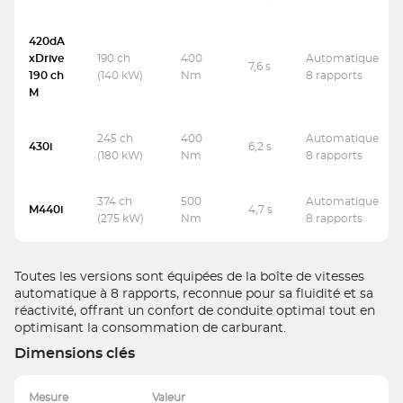
420dA
xDrive
190 ch
400
Automatique
7,6 s
190 ch
(140 kW)
Nm
8 rapports
M
245 ch
400
Automatique
430i
6,2 s
(180 kW)
Nm
8 rapports
374 ch
500
Automatique
M440i
4,7 s
(275 kW)
Nm
8 rapports
Toutes les versions sont équipées de la boîte de vitesses
automatique à 8 rapports, reconnue pour sa fluidité et sa
réactivité, offrant un confort de conduite optimal tout en
optimisant la consommation de carburant.
Dimensions clés
Mesure
Valeur