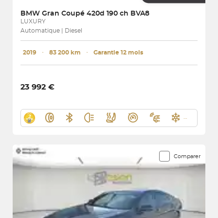
BMW
Gran Coupé 420d 190 ch BVA8
LUXURY
Automatique | Diesel
2019
･
83 200 km
･
Garantie 12 mois
23 992 €
Comparer