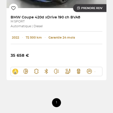
PRENDRE RDV
BMW
Coupe 420d xDrive 190 ch BVA8
M SPORT
Automatique | Diesel
2022
･
72 500 km
･
Garantie 24 mois
35 658 €
1