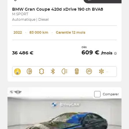
BMW
Gran Coupe 420d xDrive 190 ch BVA8
M SPORT
Automatique | Diesel
2022
･
83 000 km
･
Garantie 12 mois
dès
609 €
36 486 €
/mois
Comparer