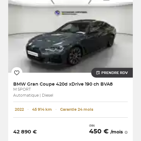
PRENDRE RDV
BMW
Gran Coupe 420d xDrive 190 ch BVA8
M SPORT
Automatique | Diesel
2022
･
45 914 km
･
Garantie 24 mois
dès
450 €
42 890 €
/mois