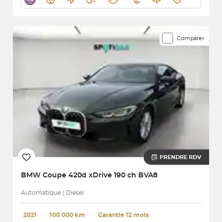
Comparer
PRENDRE RDV
BMW
Coupe 420d xDrive 190 ch BVA8
Automatique | Diesel
2021
･
100 000 km
･
Garantie 12 mois