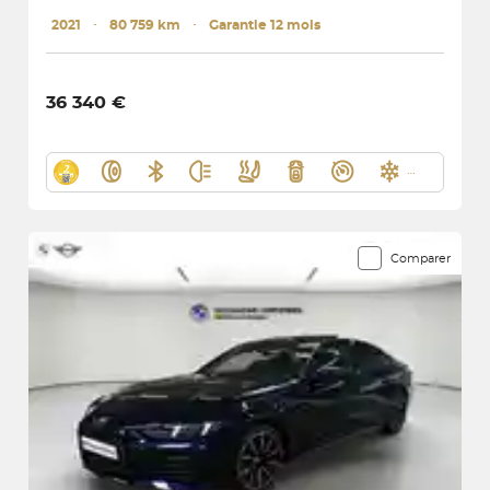
2021
･
80 759 km
･
Garantie 12 mois
36 340 €
Comparer