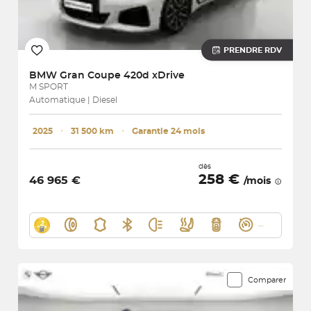
PRENDRE RDV
BMW
Gran Coupe 420d xDrive
M SPORT
Automatique | Diesel
2025
･
31 500 km
･
Garantie 24 mois
dès
258 €
46 965 €
/mois
Comparer