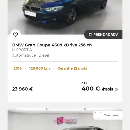
PRENDRE RDV
BMW
Gran Coupe 430d xDrive 258 ch
M SPORT A
Automatique | Diesel
2016
･
126 800 km
･
Garantie 12 mois
dès
400 €
23 960 €
/mois
Comparer