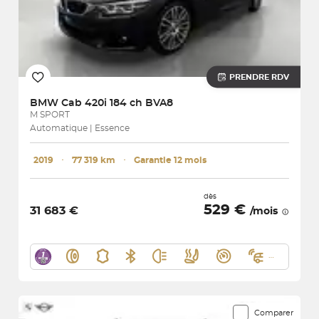
PRENDRE RDV
BMW
Cab 420i 184 ch BVA8
M SPORT
Automatique | Essence
2019
･
77 319 km
･
Garantie 12 mois
dès
529 €
31 683 €
/mois
Comparer