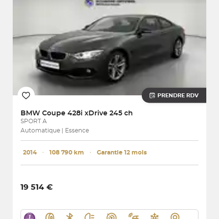
PRENDRE RDV
BMW
Coupe 428i xDrive 245 ch
SPORT A
Automatique | Essence
2014
･
108 790 km
･
Garantie 12 mois
19 514 €