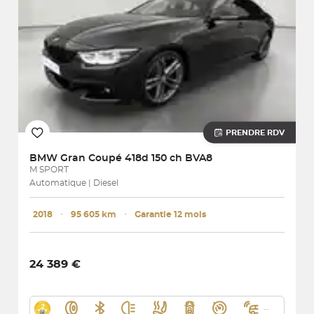
PRENDRE RDV
BMW
Gran Coupé 418d 150 ch BVA8
M SPORT
Automatique | Diesel
2018
･
95 605 km
･
Garantie 12 mois
24 389 €