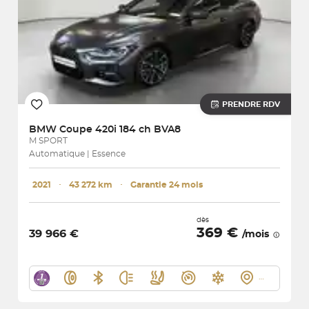
PRENDRE RDV
BMW
Coupe 420i 184 ch BVA8
M SPORT
Automatique | Essence
2021
･
43 272 km
･
Garantie 24 mois
dès
369 €
39 966 €
/mois