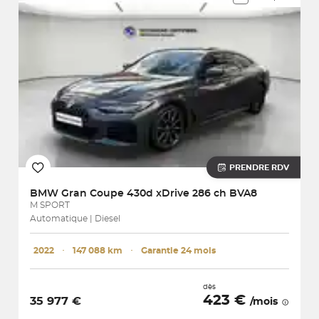
PRENDRE RDV
BMW
Gran Coupe 430d xDrive 286 ch BVA8
M SPORT
Automatique | Diesel
2022
･
147 088 km
･
Garantie 24 mois
dès
423 €
35 977 €
/mois