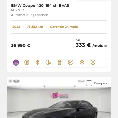
BMW
Coupe 420i 184 ch BVA8
M SPORT
Automatique | Essence
2022
･
73 552 km
･
Garantie 24 mois
dès
333 €
36 990 €
/mois
Comparer