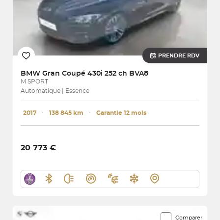
PRENDRE RDV
BMW
Gran Coupé 430i 252 ch BVA8
M SPORT
Automatique | Essence
2017
･
138 845 km
･
Garantie 12 mois
20 773 €
Comparer