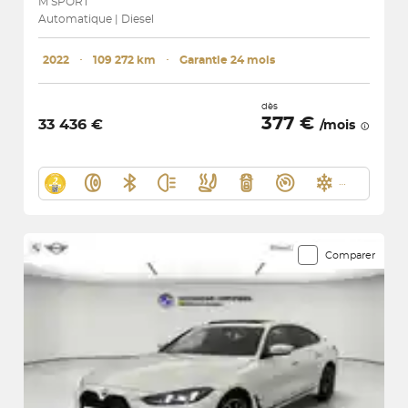
M SPORT
Automatique | Diesel
2022
･
109 272 km
･
Garantie 24 mois
dès
377 €
33 436 €
/mois
Comparer