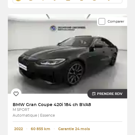
Comparer
PRENDRE RDV
BMW
Gran Coupe 420i 184 ch BVA8
M SPORT
Automatique | Essence
2022
･
60 855 km
･
Garantie 24 mois