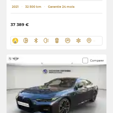
2021
･
32 500 km
･
Garantie 24 mois
37 389 €
Comparer