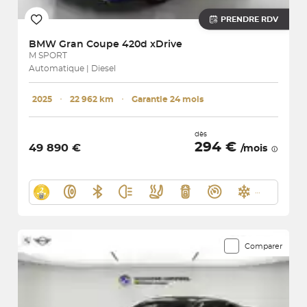
PRENDRE RDV
BMW
Gran Coupe 420d xDrive
M SPORT
Automatique | Diesel
2025
･
22 962 km
･
Garantie 24 mois
dès
294 €
49 890 €
/mois
Comparer