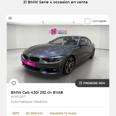
21 BMW Serie 4 occasion en vente
à domicile dans toute la France !
21 véhicules correspondent à votre recherche
Comparer
PRENDRE RDV
BMW
Cab 430i 252 ch BVA8
M SPORT
Automatique | Essence
2017
･
92 000 km
･
Garantie 12 mois