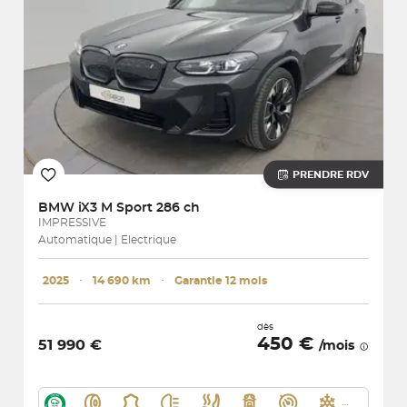
PRENDRE RDV
BMW
iX3 M Sport 286 ch
IMPRESSIVE
Automatique | Electrique
2025
･
14 690 km
･
Garantie 12 mois
dès
450 €
51 990 €
/mois