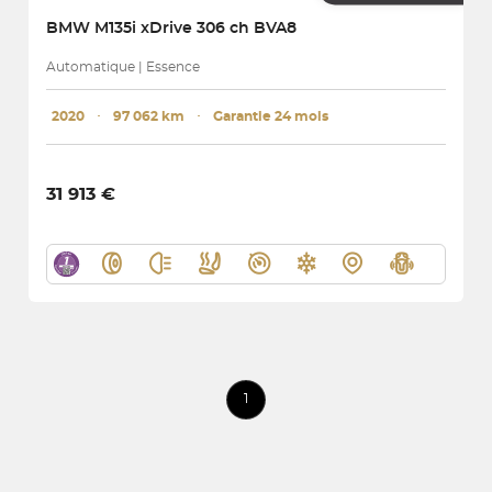
BMW
M135i xDrive 306 ch BVA8
Automatique | Essence
2020
･
97 062 km
･
Garantie 24 mois
31 913 €
1