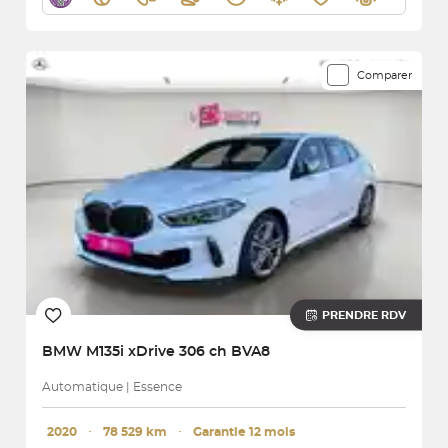
Comparer
PRENDRE RDV
BMW
M135i xDrive 306 ch BVA8
Automatique | Essence
2020
･
78 529 km
･
Garantie 12 mois