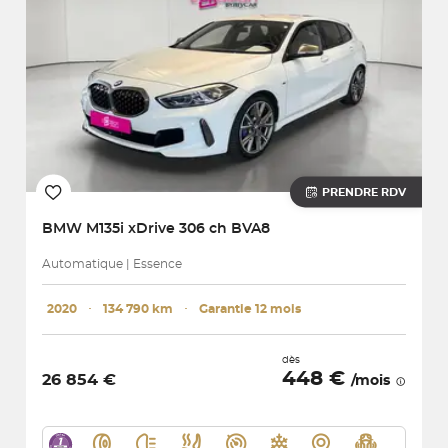
PRENDRE RDV
BMW
M135i xDrive 306 ch BVA8
Automatique | Essence
2020
･
134 790 km
･
Garantie 12 mois
dès
448 €
26 854 €
/mois