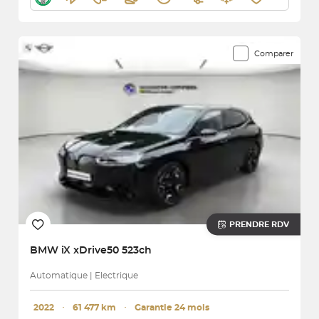
Comparer
PRENDRE RDV
BMW
iX xDrive50 523ch
Automatique | Electrique
2022
･
61 477 km
･
Garantie 24 mois