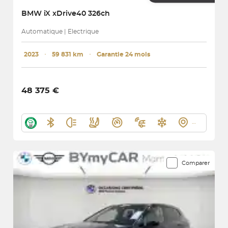
BMW
iX xDrive40 326ch
Automatique | Electrique
2023
･
59 831 km
･
Garantie 24 mois
48 375 €
Comparer