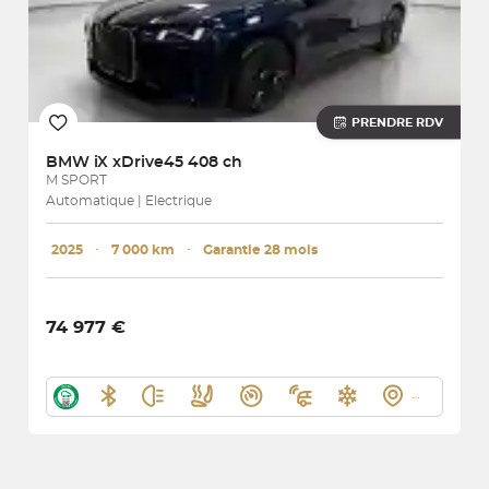
PRENDRE RDV
BMW
iX xDrive45 408 ch
M SPORT
Automatique | Electrique
2025
･
7 000 km
･
Garantie 28 mois
74 977 €