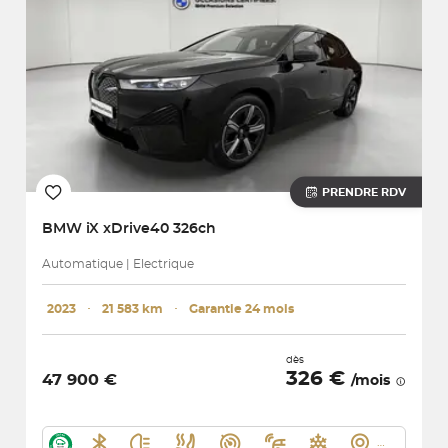
PRENDRE RDV
BMW
iX xDrive40 326ch
Automatique | Electrique
2023
･
21 583 km
･
Garantie 24 mois
dès
326 €
47 900 €
/mois