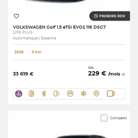
PRENDRE RDV
VOLKSWAGEN
Golf 1.5 eTSI EVO2 116 DSG7
LIFE PLUS
Automatique | Essence
2026
･
0 km
dès
229 €
33 619 €
/mois
Comparer