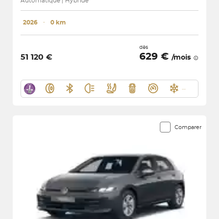
Automatique | Hybride
2026
･
0 km
dès
629 €
51 120 €
/mois
Comparer