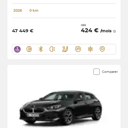
2026
･
0 km
dès
424 €
47 449 €
/mois
Comparer