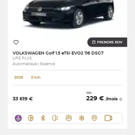
PRENDRE RDV
VOLKSWAGEN
Golf 1.5 eTSI EVO2 116 DSG7
LIFE PLUS
Automatique | Essence
2026
･
0 km
dès
229 €
33 619 €
/mois