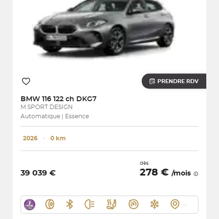
PRENDRE RDV
BMW
116 122 ch DKG7
M SPORT DESIGN
Automatique | Essence
2026
･
0 km
dès
278 €
39 039 €
/mois