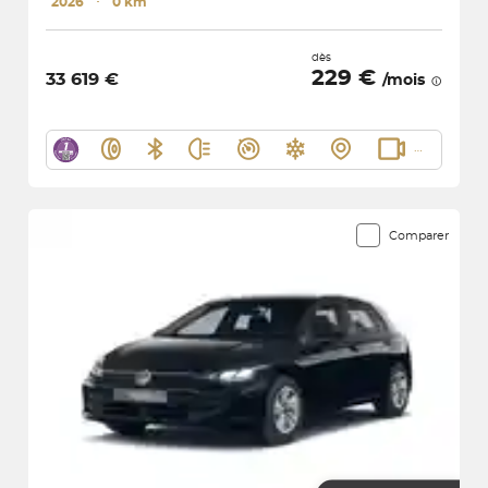
2026
･
0 km
dès
229 €
33 619 €
/mois
Comparer