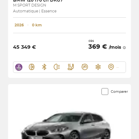
BMW
120 170 ch DKG7
M SPORT DESIGN
Automatique | Essence
2026
･
0 km
dès
369 €
45 349 €
/mois
Comparer