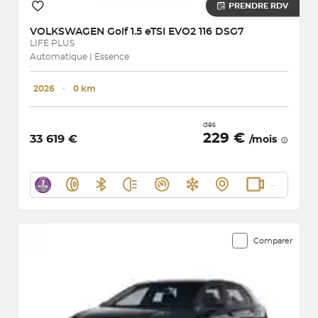
PRENDRE RDV
VOLKSWAGEN
Golf 1.5 eTSI EVO2 116 DSG7
LIFE PLUS
Automatique | Essence
2026
･
0 km
dès
229 €
33 619 €
/mois
Comparer