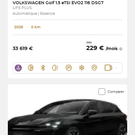
VOLKSWAGEN
Golf 1.5 eTSI EVO2 116 DSG7
LIFE PLUS
Automatique | Essence
2026
･
0 km
dès
229 €
33 619 €
/mois
Comparer