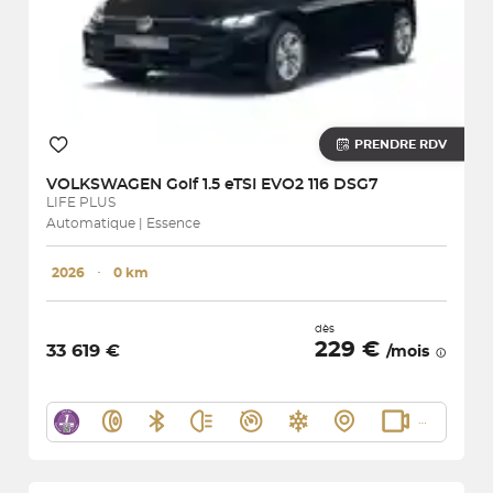
PRENDRE RDV
VOLKSWAGEN
Golf 1.5 eTSI EVO2 116 DSG7
LIFE PLUS
Automatique | Essence
2026
･
0 km
dès
229 €
33 619 €
/mois