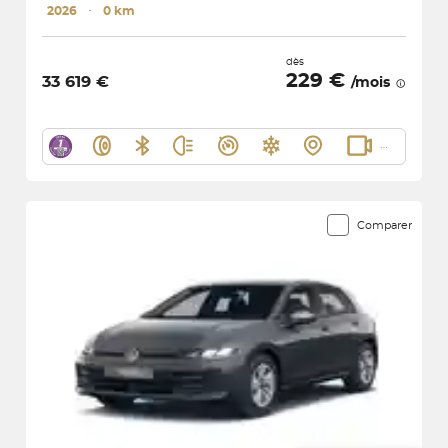
2026
･
0 km
dès
229 €
33 619 €
/mois
Comparer