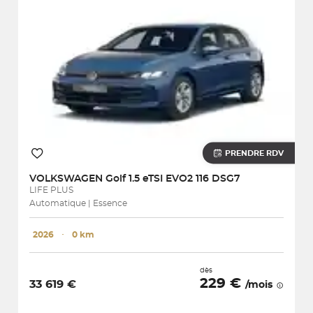
PRENDRE RDV
VOLKSWAGEN
Golf 1.5 eTSI EVO2 116 DSG7
LIFE PLUS
Automatique | Essence
2026
･
0 km
dès
229 €
33 619 €
/mois