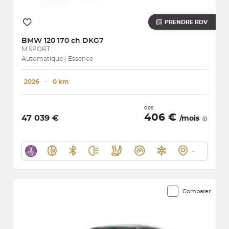
PRENDRE RDV
BMW
120 170 ch DKG7
M SPORT
Automatique | Essence
2026
･
0 km
dès
406 €
47 039 €
/mois
Comparer