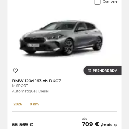
Comparer
PRENDRE RDV
BMW
120d 163 ch DKG7
M SPORT
Automatique | Diesel
2026
･
0 km
dès
709 €
55 569 €
/mois