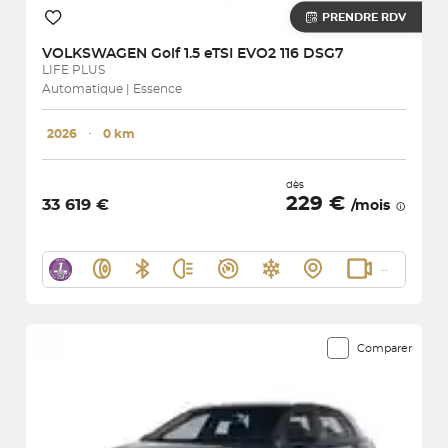
PRENDRE RDV
VOLKSWAGEN
Golf 1.5 eTSI EVO2 116 DSG7
LIFE PLUS
Automatique | Essence
2026
･
0 km
dès
229 €
33 619 €
/mois
Comparer