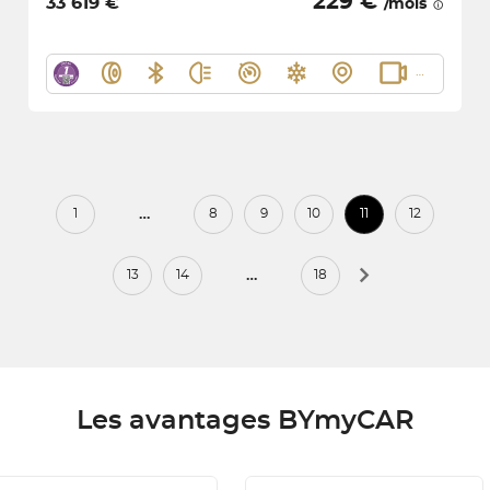
229 €
33 619 €
/mois
…
1
8
9
10
11
12
…
13
14
18
Les avantages BYmyCAR