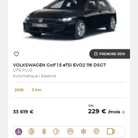
PRENDRE RDV
VOLKSWAGEN
Golf 1.5 eTSI EVO2 116 DSG7
LIFE PLUS
Automatique | Essence
2026
･
0 km
dès
229 €
33 619 €
/mois