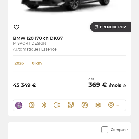
PRENDRE RDV
BMW
120 170 ch DKG7
M SPORT DESIGN
Automatique | Essence
2026
･
0 km
dès
369 €
45 349 €
/mois
Comparer