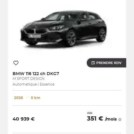
PRENDRE RDV
BMW
116 122 ch DKG7
M SPORT DESIGN
Automatique | Essence
2026
･
0 km
dès
351 €
40 939 €
/mois