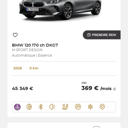
PRENDRE RDV
BMW
120 170 ch DKG7
M SPORT DESIGN
Automatique | Essence
2026
･
0 km
dès
369 €
45 349 €
/mois