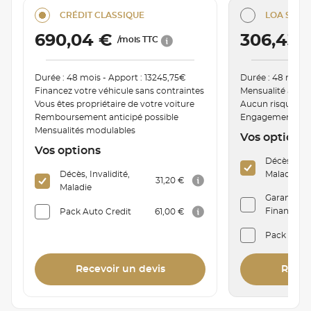
CRÉDIT CLASSIQUE
LOA SÉRÉN
690,04 €
306,43 
/mois TTC
Durée : 48 mois - Apport : 13245,75€
Durée : 48 mois 
Financez votre véhicule sans contraintes
Mensualité ajust
Vous êtes propriétaire de votre voiture
Aucun risque de
Remboursement anticipé possible
Engagement de r
Mensualités modulables
Vos options
Vos options
Décès, Inva
Décès, Invalidité,
Maladie
31,20 €
Maladie
Garantie P
Financière 
Pack Auto Credit
61,00 €
Pack Auto
Recevoir un devis
Recev