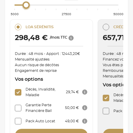
5000
27500
50000
LOA SÉRÉNITIS
CRÉDIT C
298,48 €
657,71 
/mois TTC
Durée : 48 mois - Apport : 12443,20€
Durée : 48 mois 
Mensualité ajustées
Financez votre v
Aucun risque de décôtes
Vous êtes proprié
Engagement de reprise
Remboursement a
Mensualités mod
Vos options
Vos options
Décès, Invalidité,
29,74 €
Maladie
Décès, Inva
Maladie
Garantie Perte
50,00 €
Financière Bail
Pack Auto 
Pack Auto Locat
49,00 €