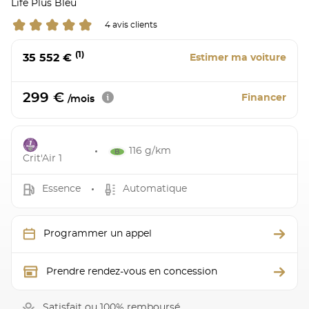
Life Plus Bleu
4 avis clients
(1)
35 552 €
Estimer ma voiture
299 €
Financer
/mois
116 g/km
Crit'Air 1
Essence
Automatique
Programmer un appel
Prendre rendez-vous en concession
Satisfait ou 100% remboursé