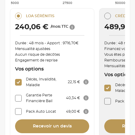
5000
27500
50000
LOA SÉRÉNITIS
CRÉDIT C
240,06 €
489,91 
/mois TTC
Durée : 48 mois - Apport : 9716,70€
Durée : 48 mois 
Mensualité ajustées
Financez votre v
Aucun risque de décôtes
Vous êtes proprié
Engagement de reprise
Remboursement a
Mensualités mod
Vos options
Vos options
Décès, Invalidité,
22,15 €
Maladie
Décès, Inva
Maladie
Garantie Perte
40,34 €
Financière Bail
Pack Auto 
Pack Auto Locat
49,00 €
Recevoir un devis
Recev