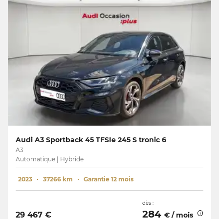
Audi A3 Sportback 45 TFSIe 245 S tronic 6
A3
Automatique | Hybride
2023
37266 km
Garantie 12 mois
dès :
284
29 467 €
€ / mois