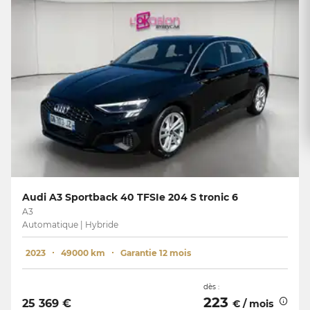
Audi A3 Sportback 40 TFSIe 204 S tronic 6
A3
Automatique | Hybride
2023
49000 km
Garantie 12 mois
dès :
223
25 369 €
€ / mois