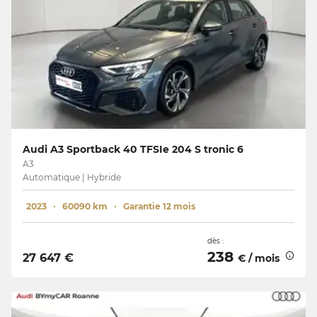
Audi A3 Sportback 40 TFSIe 204 S tronic 6
A3
Automatique | Hybride
2023
60090 km
Garantie 12 mois
dès :
238
27 647 €
€ / mois