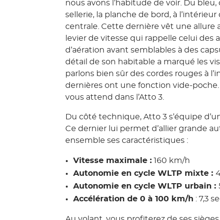
nous avons l’habitude de voir. Du bleu, 
sellerie, la planche de bord, à l’intérieu
centrale. Cette dernière vêt une allure 
levier de vitesse qui rappelle celui des
d’aération avant semblables à des capsul
détail de son habitable a marqué les vis
parlons bien sûr des cordes rouges à l’i
dernières ont une fonction vide-poche. 
vous attend dans l’Atto 3.
Du côté technique, Atto 3 s’équipe d’u
Ce dernier lui permet d’allier grande 
ensemble ses caractéristiques :
Vitesse maximale :
160 km/h
Autonomie en cycle WLTP mixte :
Autonomie en cycle WLTP urbain :
Accélération de 0 à 100 km/h
: 7,3 
Au volant, vous profiterez de ses siège