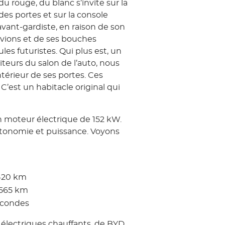
du rouge, du blanc s’invite sur la
r des portes et sur la console
avant-gardiste, en raison de son
 avions et de ses bouches
es futuristes. Qui plus est, un
iteurs du salon de l’auto, nous
ntérieur de ses portes. Ces
C’est un habitacle original qui
n moteur électrique de 152 kW.
autonomie et puissance. Voyons
420 km
565 km
secondes
s électriques chauffants, de BYD