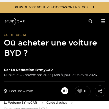
PLUS DE 6000 VOITURES D'OCCASION EN STOCK
GUIDE D'ACHAT
Rechercher
Où acheter une voiture
BYD ?
Par
La Rédaction BYmyCAR
Publié le 28 novembre 2022 | Mis à jour le 03 avril 2024
Lecture 4 min
0
Le Webzine BYmyCAR
Guide d'achat
Où acheter une voiture BYD ?