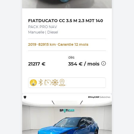
FIAT
DUCATO CC 3.5 M 2.3 MJT 140
PACK PRO NAV
Manuelle | Diesel
2019
･
82915 km
･
Garantie 12 mois
dès
21217 €
354 €
/ mois