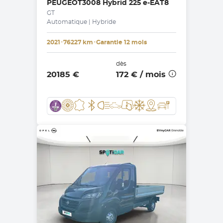
PEUGEOT
3008 Hybrid 225 e-EAT8
GT
Automatique | Hybride
2021
･
76227 km
･
Garantie 12 mois
dès
20185 €
172 €
/ mois