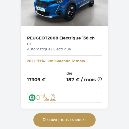
PEUGEOT
2008 Electrique 136 ch
GT
Automatique | Electrique
2022
･
77741 km
･
Garantie 12 mois
dès
17309 €
187 €
/ mois
Découvrir tous les stocks