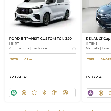
FORD
E-TRANSIT CUSTOM FGN 320 L1H1 282 CH BATTERIE 71 KWH
RENAULT
Cap
MS-RT
INTENS
Automatique | Electrique
Manuelle | Essen
2026
･
0 km
2019
･
64 64
72 630 €
13 372 €