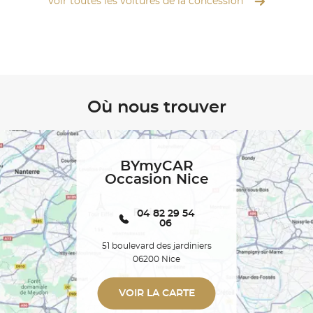
Voir toutes les voitures de la concession
Où nous trouver
BYmyCAR
Occasion Nice
04 82 29 54
06
51 boulevard des jardiniers
06200 Nice
VOIR LA CARTE