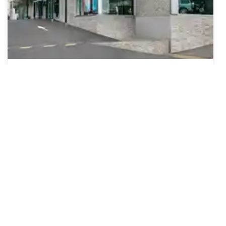
MERCEDES
BYmyCAR Cannes
567 bis Avenue du Campon
06110 Le Cannet
Voir la concession