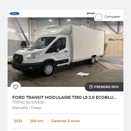
1 véhicules correspondent à votre recherche
Comparer
PRENDRE RDV
FORD
TRANSIT MODULAIRE T350 L5 2.0 ECOBLUE 160 S&S HDT EURO VI
TREND BUSINESS
Manuelle | Diesel
2025
･
200 km
･
Garantie 5 mois