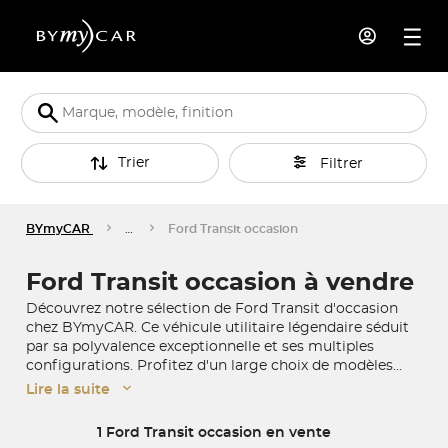
Trier
Filtrer
BYmyCAR
…
Ford Transit occasion
Ford Transit occasion à vendre
Découvrez notre sélection de Ford Transit d'occasion
chez BYmyCAR. Ce véhicule utilitaire légendaire séduit
par sa polyvalence exceptionnelle et ses multiples
configurations. Profitez d'un large choix de modèles
disponibles en stock et d'une sécurité d'achat garantie
Lire la suite
par notre réseau de professionnels. Que vous
recherchiez capacité de chargement ou fiabilité, achetez
1 Ford Transit occasion en vente
en concession ou à distance selon votre préférence.